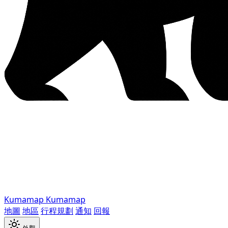
Kumamap
Kumamap
地圖
地區
行程規劃
通知
回報