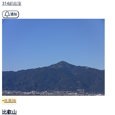
314起出沒
通知
低風險
比叡山