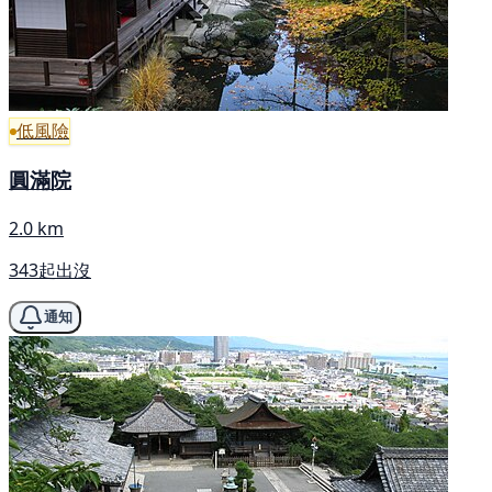
低風險
圓滿院
2.0 km
343起出沒
通知