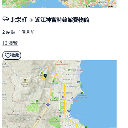
北栄町 → 近江神宮時鐘館寶物館
2 站點 · 1個月前
13 瀏覽
收藏