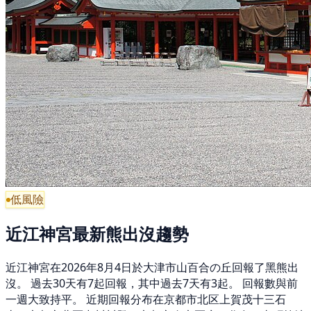
低風險
近江神宮最新熊出沒趨勢
近江神宮在2026年8月4日於大津市山百合の丘回報了黑熊出
沒。 過去30天有7起回報，其中過去7天有3起。 回報數與前
一週大致持平。 近期回報分布在京都市北区上賀茂十三石