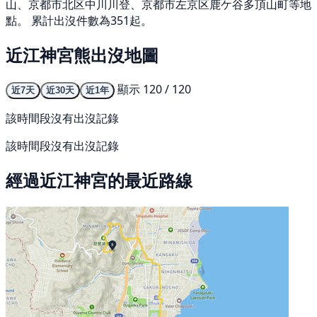
山、京都市北区中川川登、京都市左京区鹿ケ谷多頂山町等地
點。 累計出沒件數為351起。
近江神宮熊出沒地圖
顯示 120 / 120
近7天
近30天
近1年
該時間段沒有出沒記錄
該時間段沒有出沒記錄
經過近江神宮的最近路線