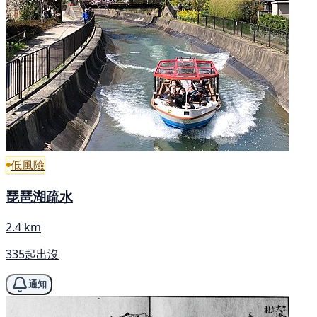
低風險
琵琶湖疏水
2.4 km
335起出沒
通知