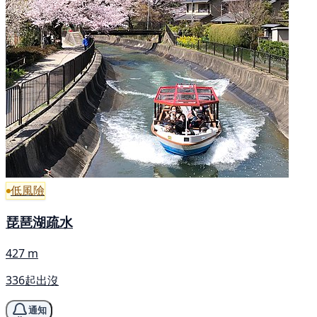
低風險
琵琶湖疏水
427 m
336起出沒
通知