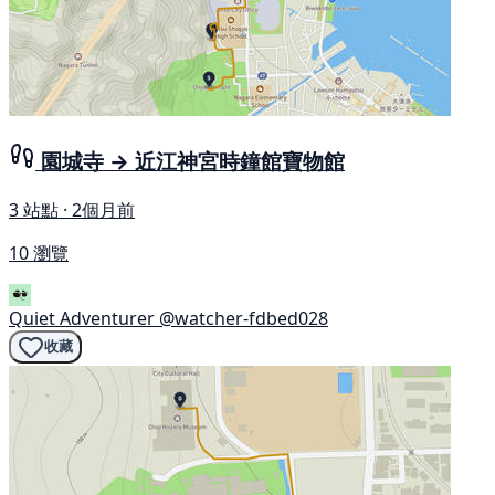
園城寺 → 近江神宮時鐘館寶物館
3 站點 · 2個月前
10 瀏覽
Quiet Adventurer
@watcher-fdbed028
收藏