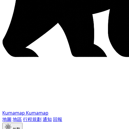
Kumamap
Kumamap
地圖
地區
行程規劃
通知
回報