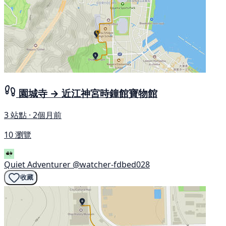
園城寺 → 近江神宮時鐘館寶物館
3 站點 · 2個月前
10 瀏覽
Quiet Adventurer
@watcher-fdbed028
收藏