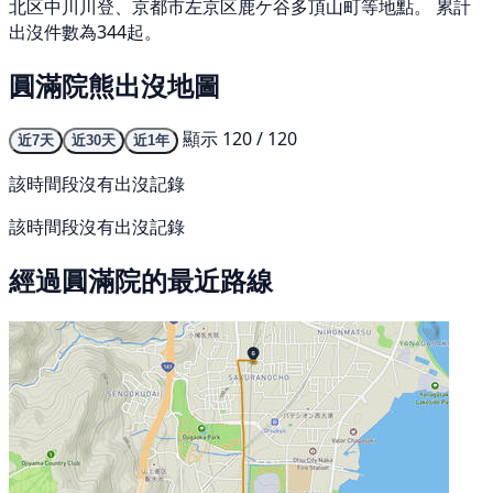
北区中川川登、京都市左京区鹿ケ谷多頂山町等地點。 累計
出沒件數為344起。
圓滿院熊出沒地圖
顯示 120 / 120
近7天
近30天
近1年
該時間段沒有出沒記錄
該時間段沒有出沒記錄
經過圓滿院的最近路線