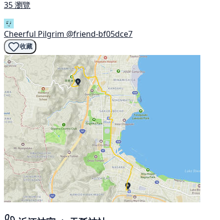
35 瀏覽
Cheerful Pilgrim
@friend-bf05dce7
收藏