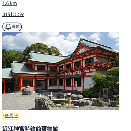
1.6 km
315起出沒
通知
低風險
近江神宮時鐘館寶物館