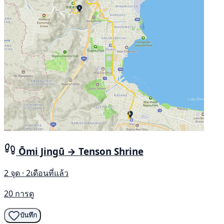
Ōmi Jingū → Tenson Shrine
2 จุด · 2เดือนที่แล้ว
20 การดู
บันทึก