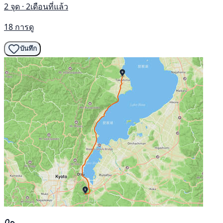
2 จุด · 2เดือนที่แล้ว
18 การดู
บันทึก