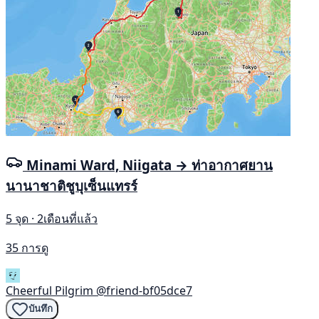
Minami Ward, Niigata → ท่าอากาศยาน
นานาชาติชูบุเซ็นแทรร์
5 จุด · 2เดือนที่แล้ว
35 การดู
Cheerful Pilgrim
@friend-bf05dce7
บันทึก