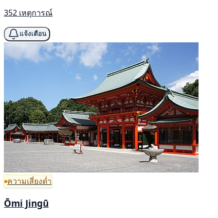
352 เหตุการณ์
แจ้งเตือน
ความเสี่ยงต่ำ
Ōmi Jingū