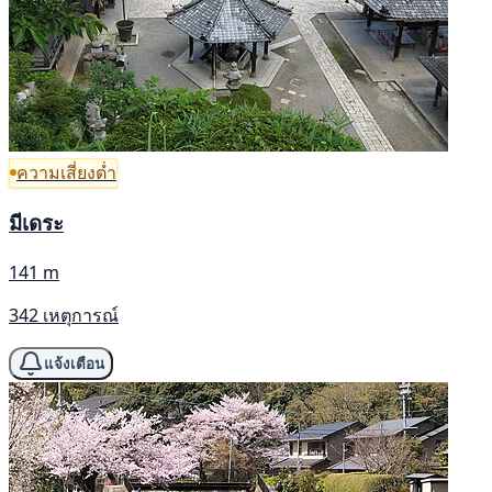
ความเสี่ยงต่ำ
มีเดระ
141 m
342 เหตุการณ์
แจ้งเตือน