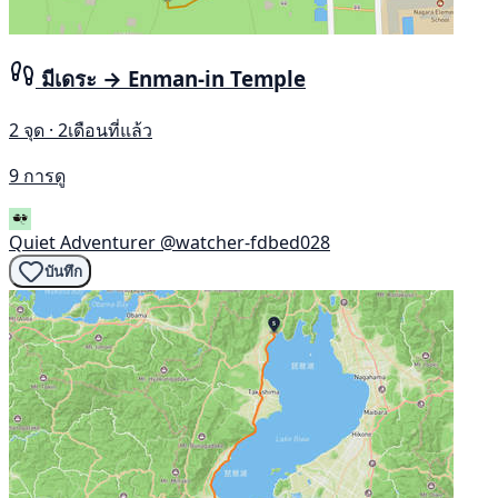
มีเดระ → Enman-in Temple
2 จุด · 2เดือนที่แล้ว
9 การดู
Quiet Adventurer
@watcher-fdbed028
บันทึก