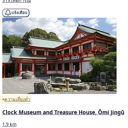
315 เหตุการณ์
แจ้งเตือน
ความเสี่ยงต่ำ
Clock Museum and Treasure House, Ōmi Jingū
1.9 km