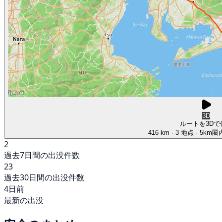
3D
ルートを3Dで
416 km
· 3 地点
· 5km
2
過去7日間の出没件数
23
過去30日間の出没件数
4日前
最新の出没