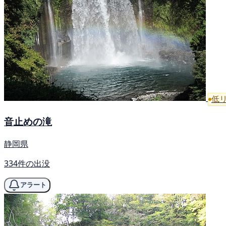
低
音止めの滝
静岡県
334件の出没
アラート