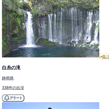
低
白糸の滝
静岡県
338件の出没
アラート