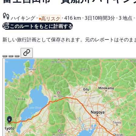
ハイキング
·
·
416 km
·
3日10時間3分
·
3 地点
·
高リスク
このルートをもとに計画する
新しい旅行計画として保存されます。元のレポートはそのま