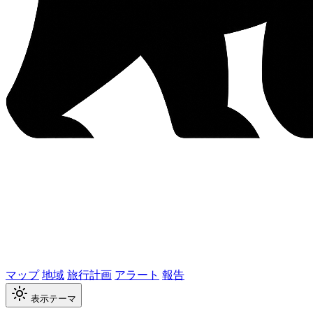
マップ
地域
旅行計画
アラート
報告
表示テーマ