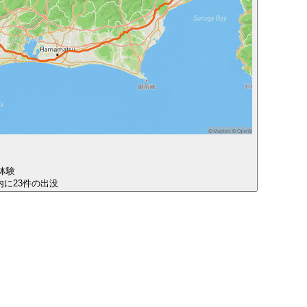
体験
圏内に23件の出没