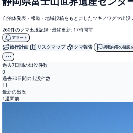
静岡県富士山世界遺産センタ
自治体発表・報道・地域投稿をもとにしたツキノワグマ出没
260件のクマ出没記録
·
最終更新: 17時間前
アラート
旅行計画
リスクマップ
クマ報告
掲載内容の確認
過去7日間の出没件数
0
過去30日間の出没件数
11
最新の出没
1週間前