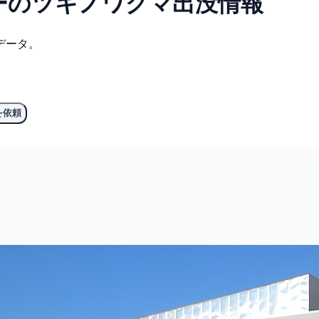
ーの
ツキノワグマ
出没情報
データ。
を依頼