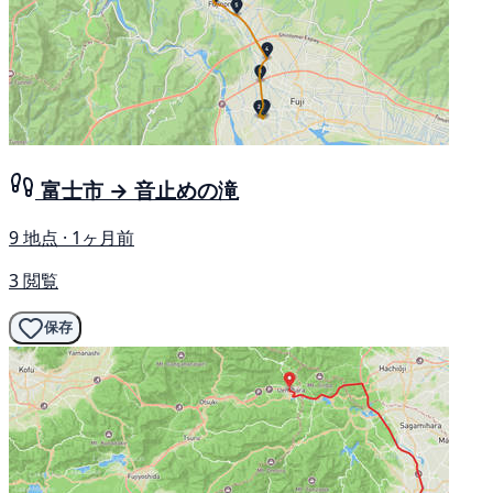
富士市 → 音止めの滝
9 地点 · 1ヶ月前
3 閲覧
保存