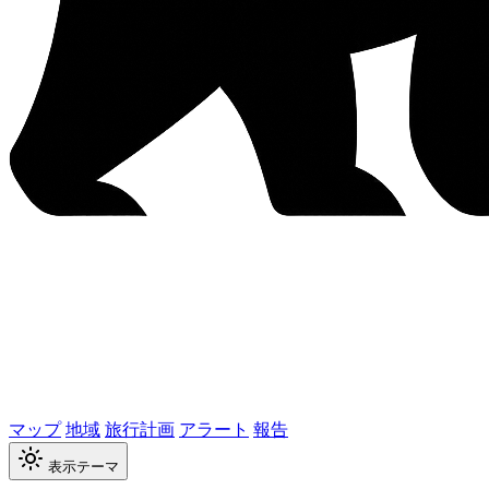
マップ
地域
旅行計画
アラート
報告
表示テーマ