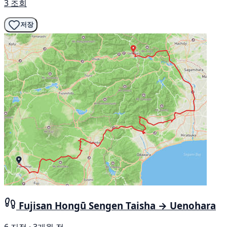
3 조회
저장
Fujisan Hongū Sengen Taisha → Uenohara