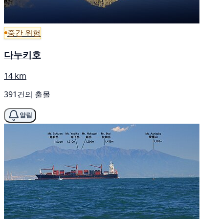
중간 위험
다누키호
14 km
391건의 출몰
알림