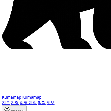
Kumamap
Kumamap
지도
지역
여행 계획
알림
제보