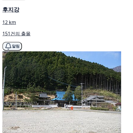
후지강
12 km
151건의 출몰
알림