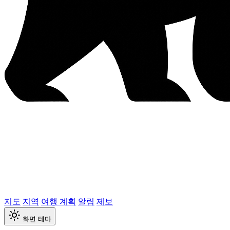
지도
지역
여행 계획
알림
제보
화면 테마