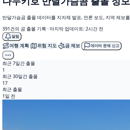
다누키호
반달가슴곰
출몰 정보
반달가슴곰 출몰 데이터를 지자체 발표, 언론 보도, 지역 제보
391건의 곰 출몰 기록
·
마지막 업데이트: 2시간 전
알림
여행 계획
위험 지도
곰 제보
데이터 문제 신고
최근 7일간 출몰
1
최근 30일간 출몰
17
최근 출몰
1일 전