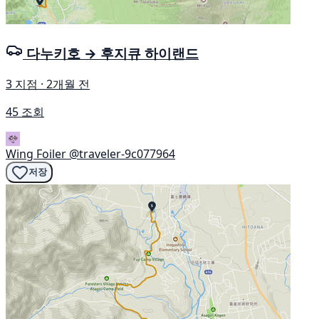
다누키호 → 후지큐 하이랜드
3 지점 · 2개월 전
45 조회
Wing Foiler
@traveler-9c077964
저장