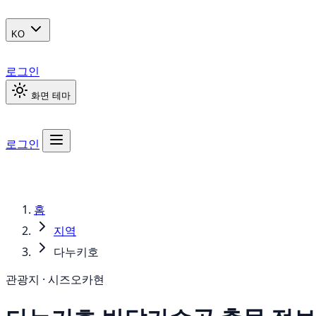
KO
로그인
화면 테마
로그인
홈
지역
다누키호
관광지 · 시즈오카현