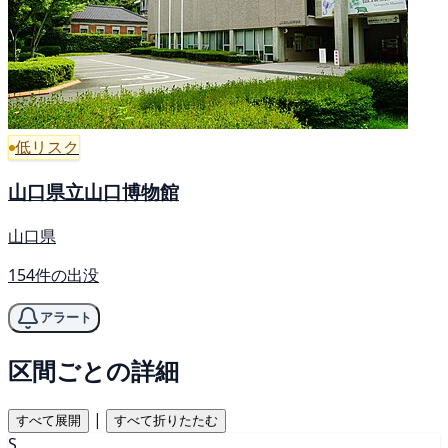
低リスク
山口県立山口博物館
山口県
154件の出没
アラート
区間ごとの詳細
|
すべて展開
すべて折りたたむ
S