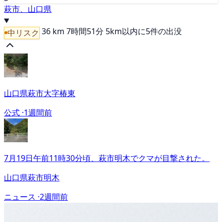
萩市、山口県
36 km
7時間51分
5km以内に5件の出没
中リスク
山口県萩市大字椿東
公式 ·
1週間前
7月19日午前11時30分頃、萩市明木でクマが目撃された。
山口県萩市明木
ニュース ·
2週間前