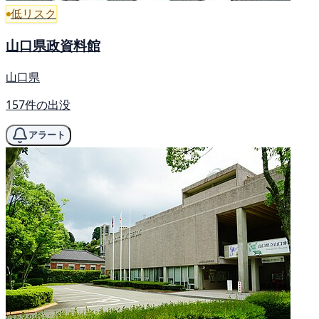
低リスク
山口県政資料館
山口県
157件の出没
アラート