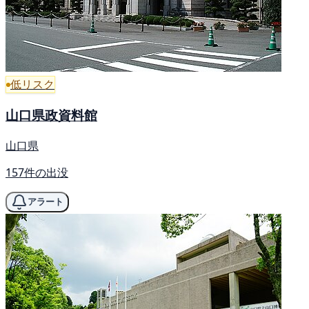
低リスク
山口県政資料館
山口県
157件の出没
アラート