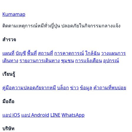
Kumamap
ติดตามเหตุการณ์หมีทั่วญี่ปุ่น ปลอดภัยในกิจกรรมกลางแจ้ง
สำรวจ
แผนที่
บัญชี
พื้นที่
สถานที่
การคาดการณ์
ใกล้ฉัน
วางแผนการ
เดินทาง
รายงานการเดินทาง
ชุมชน
การแจ้งเตือน
อุปกรณ์
เรียนรู้
คู่มือความปลอดภัยจากหมี
บล็อก
ข่าว
ข้อมูล
คำถามที่พบบ่อย
มือถือ
แอป iOS
แอป Android
LINE
WhatsApp
บริษัท