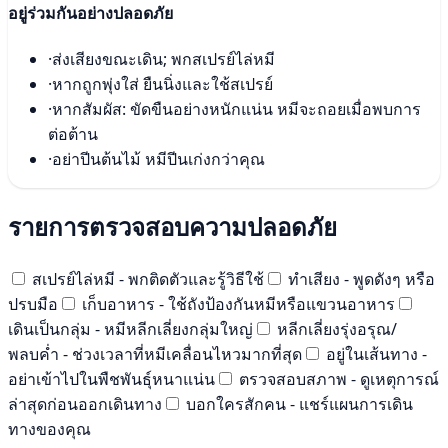
อยู่ร่วมกันอย่างปลอดภัย
·
ส่งเสียงขณะเดิน; พกสเปรย์ไล่หมี
·
หากถูกพุ่งใส่ ยืนนิ่งและใช้สเปรย์
·
หากสัมผัส: ขัดขืนอย่างหนักแน่น หมีจะถอยเมื่อพบการ
ต่อต้าน
·
อย่าปีนต้นไม้ หมีปีนเก่งกว่าคุณ
รายการตรวจสอบความปลอดภัย
สเปรย์ไล่หมี - พกติดตัวและรู้วิธีใช้
ทำเสียง - พูดดังๆ หรือ
ปรบมือ
เก็บอาหาร - ใช้ถังป้องกันหมีหรือแขวนอาหาร
เดินเป็นกลุ่ม - หมีหลีกเลี่ยงกลุ่มใหญ่
หลีกเลี่ยงรุ่งอรุณ/
พลบค่ำ - ช่วงเวลาที่หมีเคลื่อนไหวมากที่สุด
อยู่ในเส้นทาง -
อย่าเข้าไปในพืชพันธุ์หนาแน่น
ตรวจสอบสภาพ - ดูเหตุการณ์
ล่าสุดก่อนออกเดินทาง
บอกใครสักคน - แชร์แผนการเดิน
ทางของคุณ