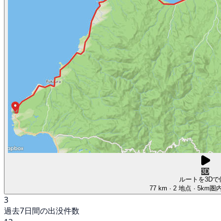
3D
ルートを3Dで
77 km
· 2 地点
· 5km
3
過去7日間の出没件数