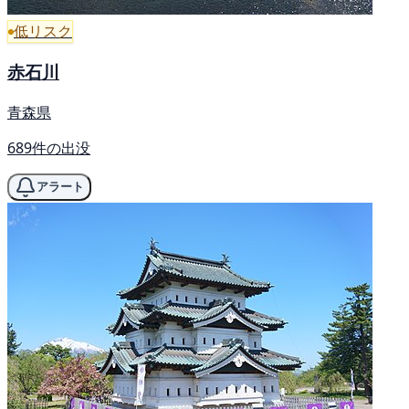
低リスク
赤石川
青森県
689件の出没
アラート