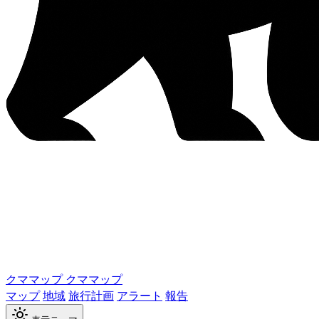
クママップ
クママップ
マップ
地域
旅行計画
アラート
報告