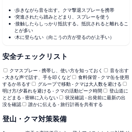
·
歩きながら音を出す。クマ撃退スプレーを携帯
·
突進されたら踏みとどまり、スプレーを使う
·
接触したらしっかり抵抗する。抵抗されると離れるこ
とが多い
·
木に登らない（向こうの方が登るのが上手い）
安全チェックリスト
クマスプレー - 携帯し、使い方を知っておく
音を出す
- 大きな声で話す、手を叩くなど
食料保管 - クマ缶を使用
するか吊るす
グループで移動 - クマは大人数を避ける
明け方/夕暮れを避ける - クマの活動ピーク時間
登山道に
とどまる - 密林に入らない
状況確認 - 出発前に最新の出
没を確認
誰かに伝える - 旅行計画を共有する
登山・クマ対策装備