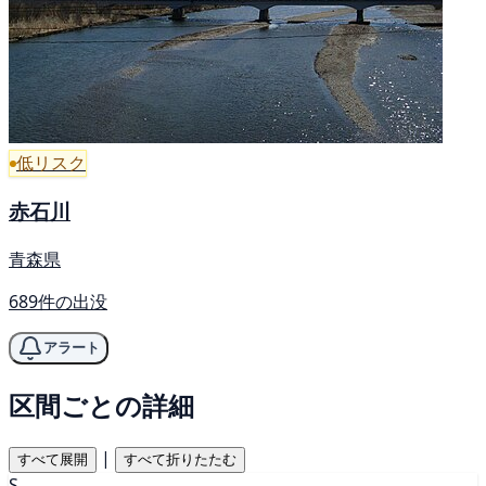
低リスク
赤石川
青森県
689件の出没
アラート
区間ごとの詳細
|
すべて展開
すべて折りたたむ
S