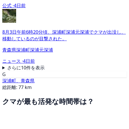
公式 ·
4日前
8月3日午前6時20分頃、深浦町深浦元深浦でクマが出没し、
移動しているのが目撃された。
青森県深浦町深浦元深浦
ニュース ·
4日前
さらに10件を表示
G
深浦町、青森県
総距離: 77 km
クマが最も活発な時間帯は？