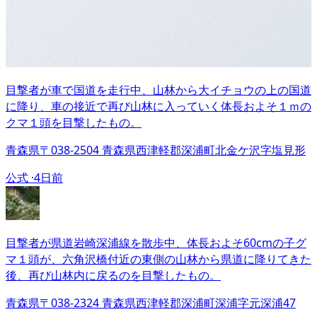
目撃者が車で国道を走行中、山林から大イチョウの上の国道
に降り、車の接近で再び山林に入っていく体長およそ１ｍの
クマ１頭を目撃したもの。
青森県〒038-2504 青森県西津軽郡深浦町北金ケ沢字塩見形
公式 ·
4日前
目撃者が県道岩崎深浦線を散歩中、体長およそ60cmの子グ
マ１頭が、六角沢橋付近の東側の山林から県道に降りてきた
後、再び山林内に戻るのを目撃したもの。
青森県〒038-2324 青森県西津軽郡深浦町深浦字元深浦47