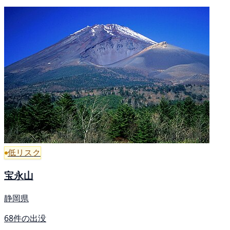
低リスク
宝永山
静岡県
68件の出没