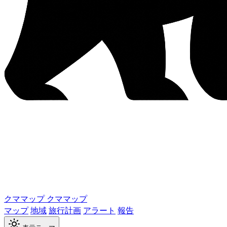
クママップ
クママップ
マップ
地域
旅行計画
アラート
報告