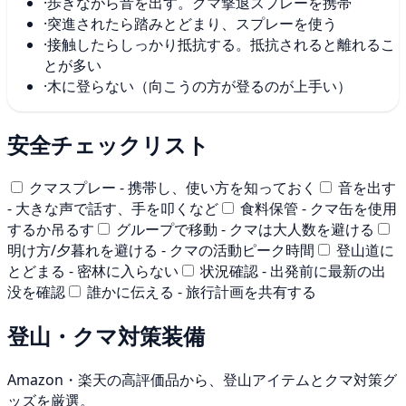
·
歩きながら音を出す。クマ撃退スプレーを携帯
·
突進されたら踏みとどまり、スプレーを使う
·
接触したらしっかり抵抗する。抵抗されると離れるこ
とが多い
·
木に登らない（向こうの方が登るのが上手い）
安全チェックリスト
クマスプレー - 携帯し、使い方を知っておく
音を出す
- 大きな声で話す、手を叩くなど
食料保管 - クマ缶を使用
するか吊るす
グループで移動 - クマは大人数を避ける
明け方/夕暮れを避ける - クマの活動ピーク時間
登山道に
とどまる - 密林に入らない
状況確認 - 出発前に最新の出
没を確認
誰かに伝える - 旅行計画を共有する
登山・クマ対策装備
Amazon・楽天の高評価品から、登山アイテムとクマ対策グ
ッズを厳選。