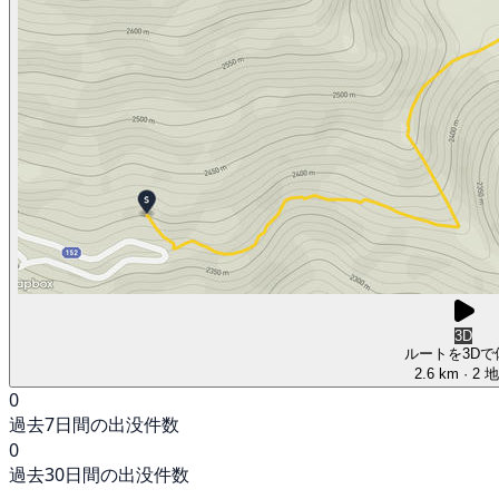
3D
ルートを3Dで
2.6 km
· 2 
0
過去7日間の出没件数
0
過去30日間の出没件数