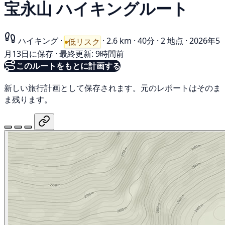
宝永山 ハイキングルート
ハイキング
·
·
2.6 km
·
40分
·
2 地点
·
2026年5
低リスク
月13日に保存
·
最終更新: 9時間前
このルートをもとに計画する
新しい旅行計画として保存されます。元のレポートはそのま
ま残ります。