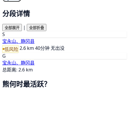
分段详情
|
全部展开
全部折叠
S
宝永山、静冈县
2.6 km
40分钟
无出没
低风险
G
宝永山、静冈县
总距离: 2.6 km
熊何时最活跃？