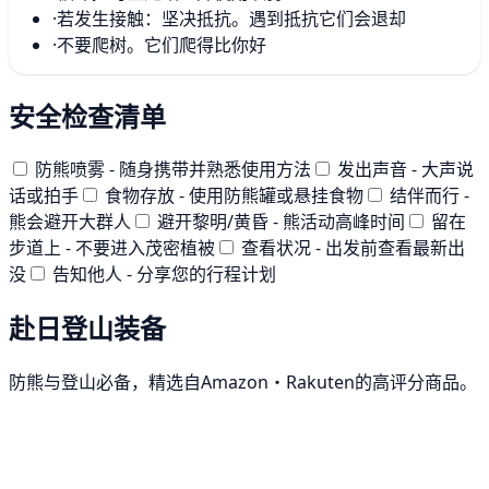
·
若发生接触：坚决抵抗。遇到抵抗它们会退却
·
不要爬树。它们爬得比你好
安全检查清单
防熊喷雾 - 随身携带并熟悉使用方法
发出声音 - 大声说
话或拍手
食物存放 - 使用防熊罐或悬挂食物
结伴而行 -
熊会避开大群人
避开黎明/黄昏 - 熊活动高峰时间
留在
步道上 - 不要进入茂密植被
查看状况 - 出发前查看最新出
没
告知他人 - 分享您的行程计划
赴日登山装备
防熊与登山必备，精选自Amazon・Rakuten的高评分商品。