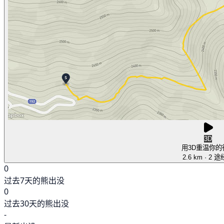
3D
用3D重温你的
2.6 km
· 2 
0
过去7天的熊出没
0
过去30天的熊出没
-