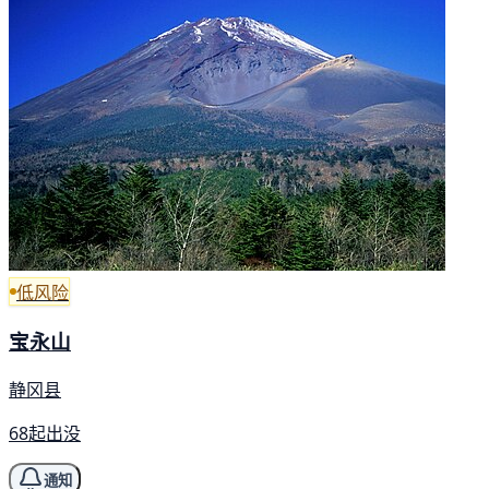
低风险
宝永山
静冈县
68起出没
通知