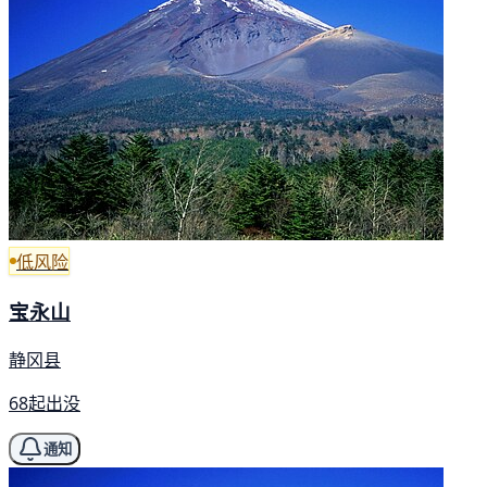
低风险
宝永山
静冈县
68起出没
通知