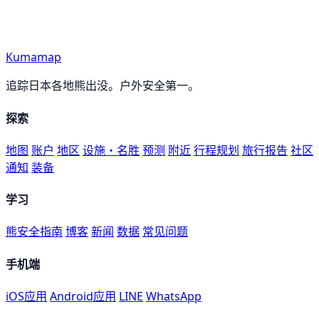
Kumamap
追踪日本各地熊出没。户外安全第一。
探索
地图
账户
地区
设施・名胜
预测
附近
行程规划
旅行报告
社区
通知
装备
学习
熊安全指南
博客
新闻
数据
常见问题
手机端
iOS应用
Android应用
LINE
WhatsApp