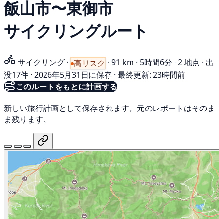
飯山市〜東御市
サイクリングルート
サイクリング
·
·
91 km
·
5時間6分
·
2 地点
·
出
高リスク
没17件
·
2026年5月31日に保存
·
最終更新: 23時間前
このルートをもとに計画する
新しい旅行計画として保存されます。元のレポートはそのま
ま残ります。