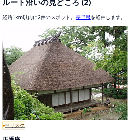
ルート沿いの見どころ
(2)
経路1km以内に2件のスポット。
長野県
を経由します。
中リスク
正受庵