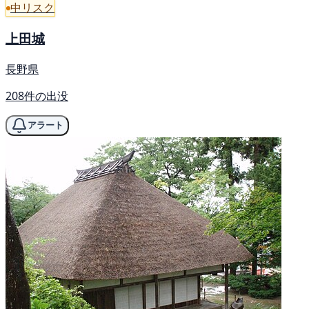
中リスク
上田城
長野県
208件の出没
アラート