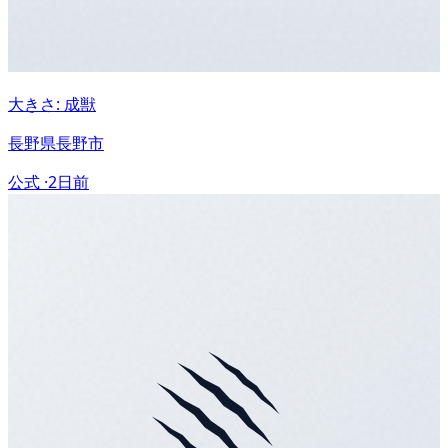
大きさ: 成獣
長野県長野市
公式 ·
2日前