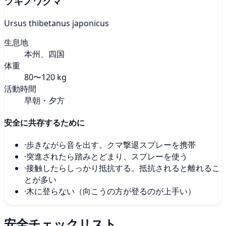
ツキノワグマ
Ursus thibetanus japonicus
生息地
本州、四国
体重
80〜120 kg
活動時間
早朝・夕方
安全に共存するために
·
歩きながら音を出す。クマ撃退スプレーを携帯
·
突進されたら踏みとどまり、スプレーを使う
·
接触したらしっかり抵抗する。抵抗されると離れるこ
とが多い
·
木に登らない（向こうの方が登るのが上手い）
安全チェックリスト