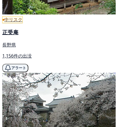
中リスク
正受庵
長野県
1,156件の出没
アラート