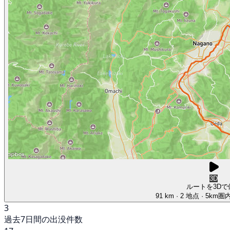
3D
ルートを3Dで
91 km
· 2 地点
· 5km
3
過去7日間の出没件数