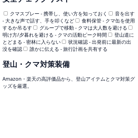
クマスプレー - 携帯し、使い方を知っておく
音を出す
- 大きな声で話す、手を叩くなど
食料保管 - クマ缶を使用
するか吊るす
グループで移動 - クマは大人数を避ける
明け方/夕暮れを避ける - クマの活動ピーク時間
登山道に
とどまる - 密林に入らない
状況確認 - 出発前に最新の出
没を確認
誰かに伝える - 旅行計画を共有する
登山・クマ対策装備
Amazon・楽天の高評価品から、登山アイテムとクマ対策グ
ッズを厳選。