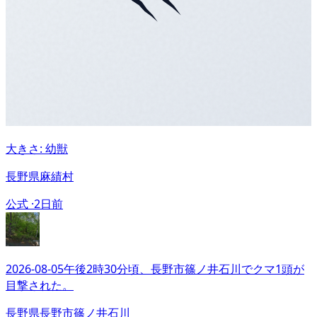
大きさ: 幼獣
長野県麻績村
公式 ·
2日前
2026-08-05午後2時30分頃、長野市篠ノ井石川でクマ1頭が
目撃された。
長野県長野市篠ノ井石川