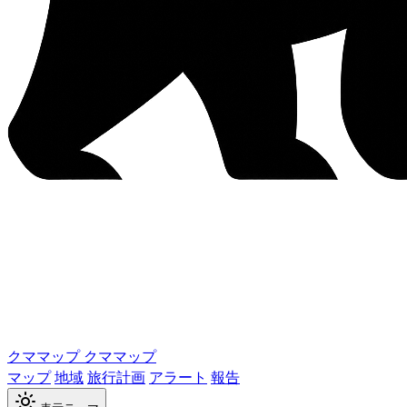
クママップ
クママップ
マップ
地域
旅行計画
アラート
報告