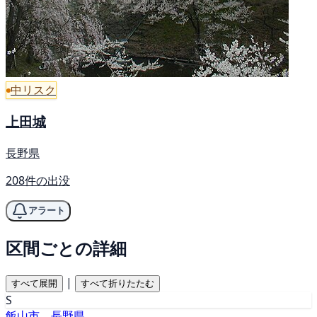
中リスク
上田城
長野県
208件の出没
アラート
区間ごとの詳細
|
すべて展開
すべて折りたたむ
S
飯山市、長野県