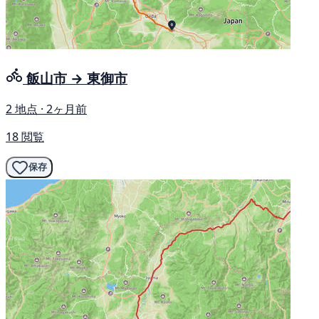
飯山市 → 東御市
2 地点 · 2ヶ月前
18 閲覧
保存