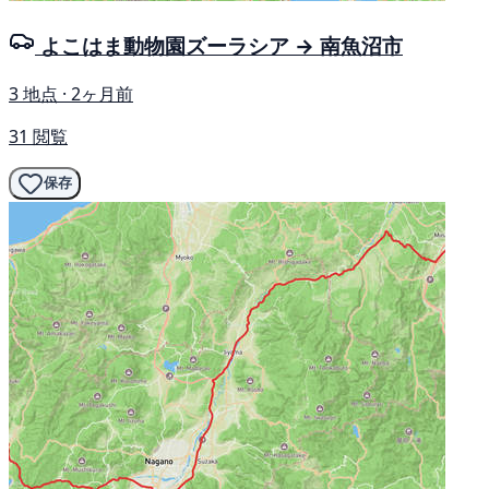
よこはま動物園ズーラシア → 南魚沼市
3 地点 · 2ヶ月前
31 閲覧
保存