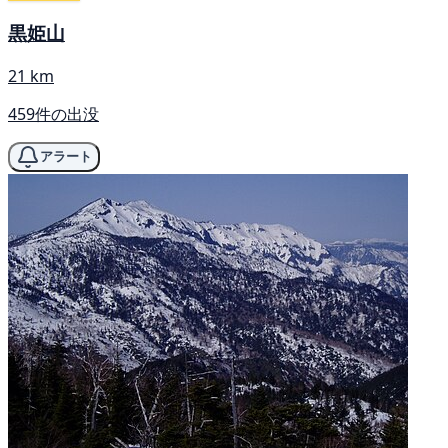
黒姫山
21 km
459件の出没
アラート