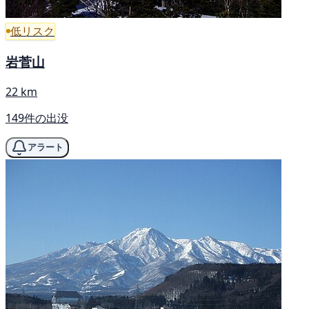
低リスク
岩菅山
22 km
149件の出没
アラート