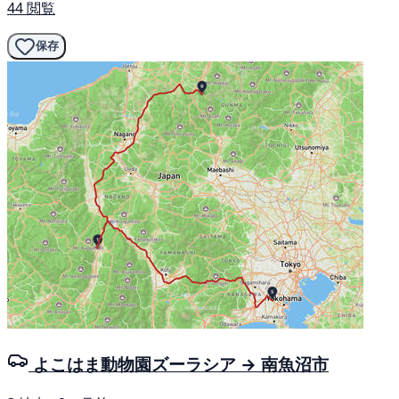
44 閲覧
保存
よこはま動物園ズーラシア → 南魚沼市