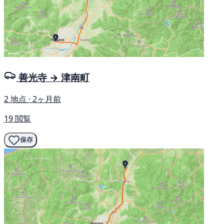
善光寺 → 津南町
2 地点 · 2ヶ月前
19 閲覧
保存