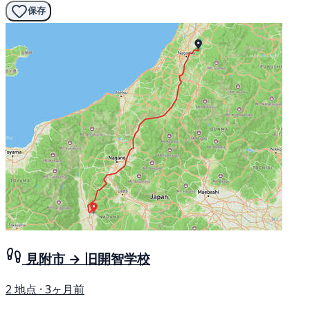
保存
見附市 → 旧開智学校
2 地点 · 3ヶ月前