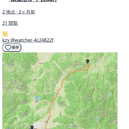
2 地点 · 2ヶ月前
21 閲覧
kzy
@watcher-4c24822f
保存