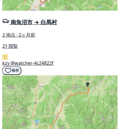
南魚沼市 → 白馬村
2 地点 · 2ヶ月前
21 閲覧
kzy
@watcher-4c24822f
保存