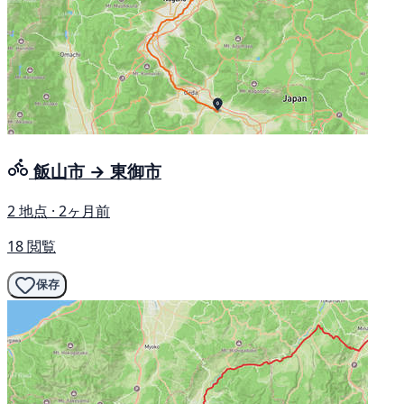
飯山市 → 東御市
2 地点 · 2ヶ月前
18 閲覧
保存