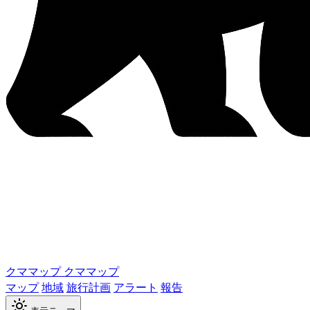
クママップ
クママップ
マップ
地域
旅行計画
アラート
報告