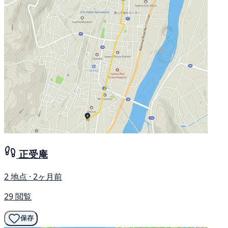
正受庵
2 地点 · 2ヶ月前
29 閲覧
保存