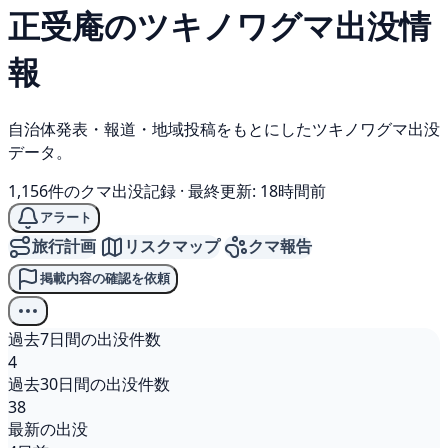
正受庵の
ツキノワグマ
出没情
報
自治体発表・報道・地域投稿をもとにしたツキノワグマ出没
データ。
1,156件のクマ出没記録
·
最終更新: 18時間前
アラート
旅行計画
リスクマップ
クマ報告
掲載内容の確認を依頼
過去7日間の出没件数
4
過去30日間の出没件数
38
最新の出没