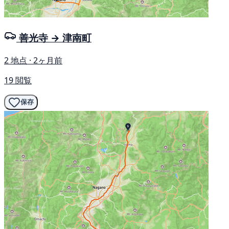
善光寺 → 津南町
2 地点 · 2ヶ月前
19 閲覧
保存