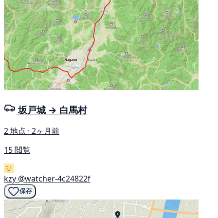
坂戸城 → 白馬村
2 地点 · 2ヶ月前
15 閲覧
kzy
@watcher-4c24822f
保存