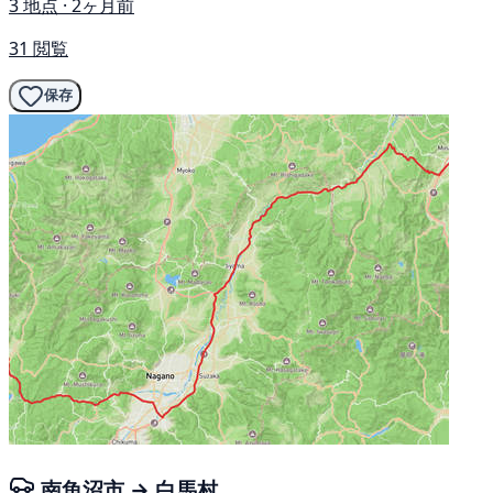
3 地点 · 2ヶ月前
31 閲覧
保存
南魚沼市 → 白馬村