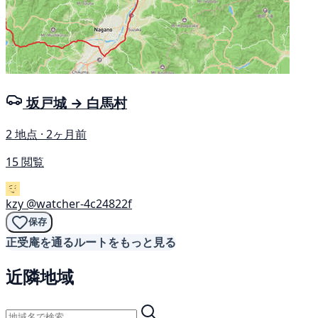
坂戸城 → 白馬村
2 地点 · 2ヶ月前
15 閲覧
kzy
@watcher-4c24822f
保存
正受庵を通るルートをもっと見る
近隣地域