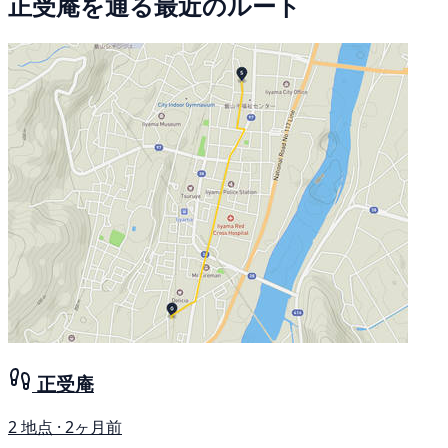
正受庵を通る最近のルート
正受庵
2 地点 · 2ヶ月前