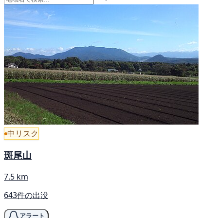
中リスク
斑尾山
7.5 km
643件の出没
アラート