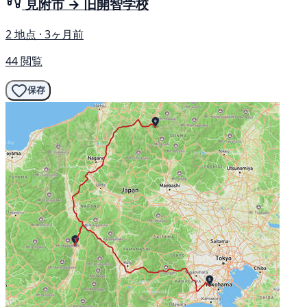
見附市 → 旧開智学校
2 地点 · 3ヶ月前
44 閲覧
保存