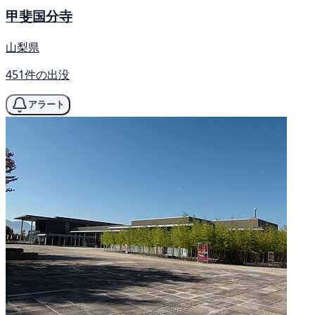
甲斐国分寺
山梨県
451件の出没
アラート