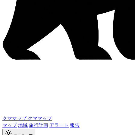
クママップ
クママップ
マップ
地域
旅行計画
アラート
報告