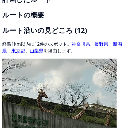
ルートの概要
ルート沿いの見どころ
(12)
経路1km以内に12件のスポット。
神奈川県
、
長野県
、
新潟
県
、
東京都
、
山梨県
を経由します。