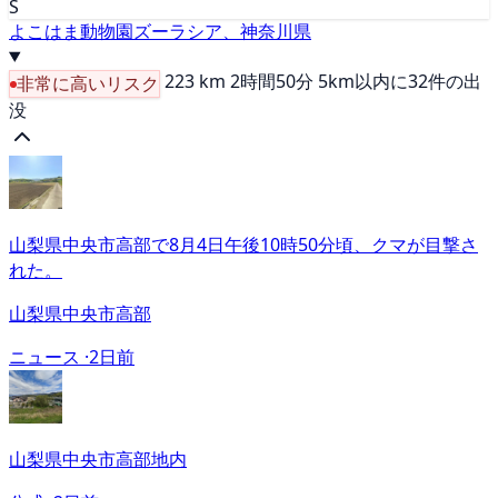
S
よこはま動物園ズーラシア、神奈川県
223 km
2時間50分
5km以内に32件の出
非常に高いリスク
没
山梨県中央市高部で8月4日午後10時50分頃、クマが目撃さ
れた。
山梨県中央市高部
ニュース ·
2日前
山梨県中央市高部地内