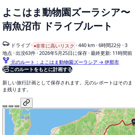
よこはま動物園ズーラシア〜
南魚沼市 ドライブルート
ドライブ
·
·
440 km
·
6時間22分
·
3
非常に高いリスク
地点
·
出没63件
·
2026年5月25日に保存
·
最終更新: 11時間前
元のルート：よこはま動物園ズーラシア → 伊那市
このルートをもとに計画する
新しい旅行計画として保存されます。元のレポートはそのま
ま残ります。