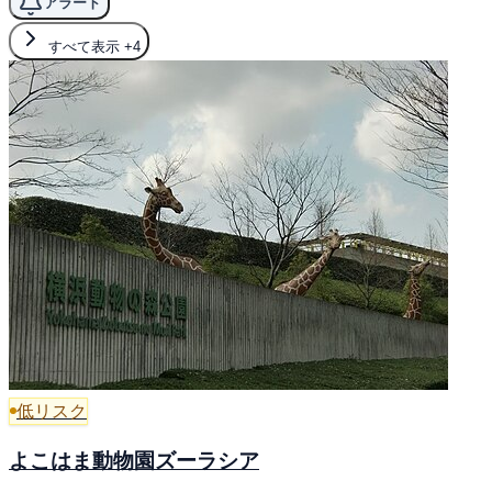
アラート
すべて表示
+4
低リスク
よこはま動物園ズーラシア