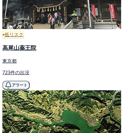
低リスク
高尾山薬王院
東京都
723件の出没
アラート