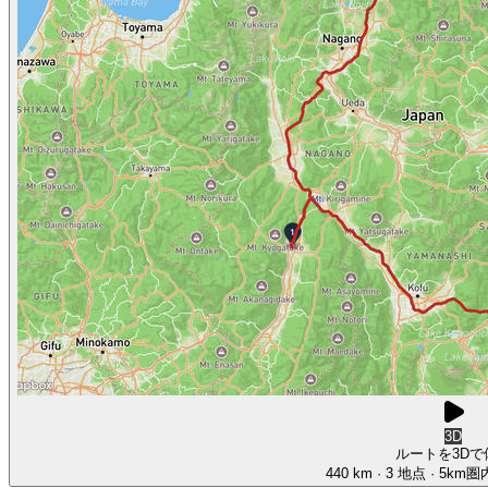
3D
ルートを3Dで
440 km
· 3 地点
· 5km