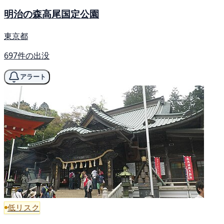
明治の森高尾国定公園
東京都
697件の出没
アラート
低リスク