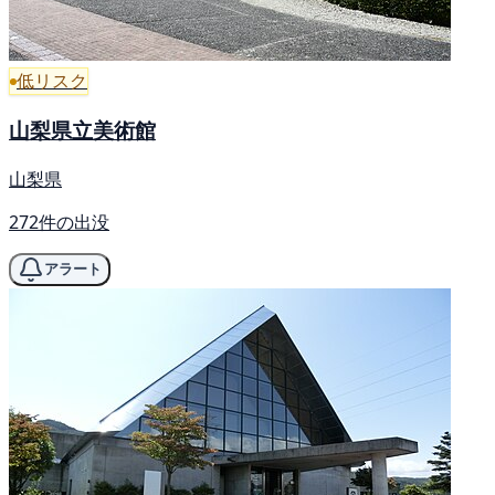
低リスク
山梨県立美術館
山梨県
272件の出没
アラート