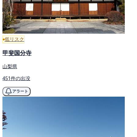
低リスク
甲斐国分寺
山梨県
451件の出没
アラート