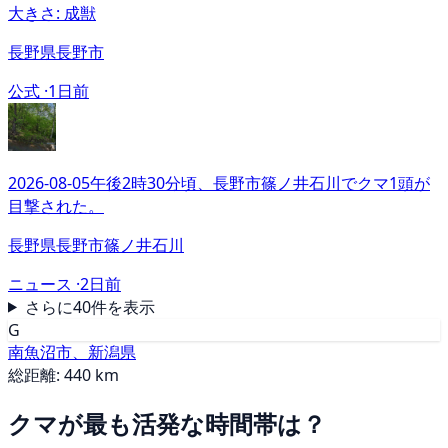
大きさ: 成獣
長野県長野市
公式 ·
1日前
2026-08-05午後2時30分頃、長野市篠ノ井石川でクマ1頭が
目撃された。
長野県長野市篠ノ井石川
ニュース ·
2日前
さらに40件を表示
G
南魚沼市、新潟県
総距離: 440 km
クマが最も活発な時間帯は？