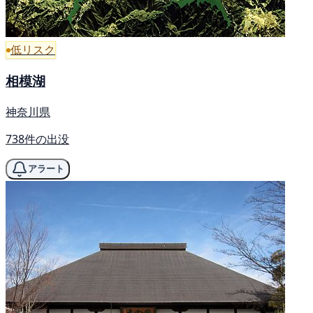
低リスク
相模湖
神奈川県
738件の出没
アラート