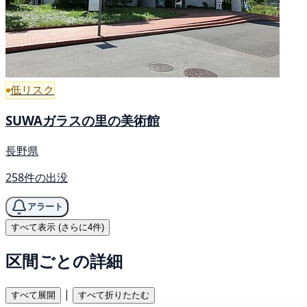
低リスク
SUWAガラスの里の美術館
長野県
258件の出没
アラート
すべて表示 (さらに4件)
区間ごとの詳細
|
すべて展開
すべて折りたたむ