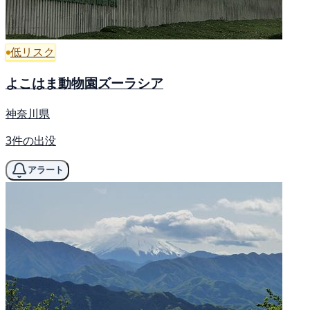
低リスク
よこはま動物園ズーラシア
神奈川県
3件の出没
アラート