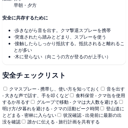
早朝・夕方
安全に共存するために
·
歩きながら音を出す。クマ撃退スプレーを携帯
·
突進されたら踏みとどまり、スプレーを使う
·
接触したらしっかり抵抗する。抵抗されると離れるこ
とが多い
·
木に登らない（向こうの方が登るのが上手い）
安全チェックリスト
クマスプレー - 携帯し、使い方を知っておく
音を出す
- 大きな声で話す、手を叩くなど
食料保管 - クマ缶を使用
するか吊るす
グループで移動 - クマは大人数を避ける
明け方/夕暮れを避ける - クマの活動ピーク時間
登山道に
とどまる - 密林に入らない
状況確認 - 出発前に最新の出
没を確認
誰かに伝える - 旅行計画を共有する