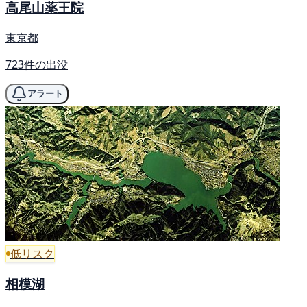
高尾山薬王院
東京都
723件の出没
アラート
低リスク
相模湖