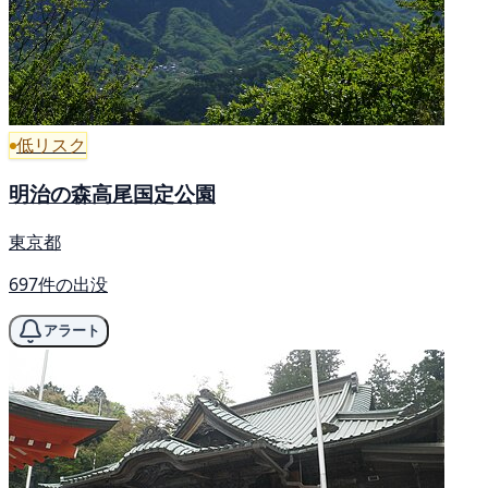
低リスク
明治の森高尾国定公園
東京都
697件の出没
アラート