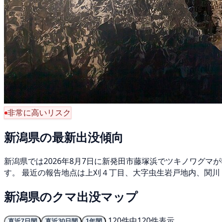
非常に高いリスク
新潟県の最新出没傾向
新潟県では2026年8月7日に新発田市藤塚浜でツキノワグマが
す。 最近の報告地点は上刈４丁目、大字虫生岩戸地内、関川（
新潟県のクマ出没マップ
120件中120件表示
直近7日間
直近30日間
1年間