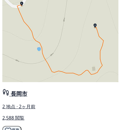
長岡市
2 地点 · 2ヶ月前
2,588 閲覧