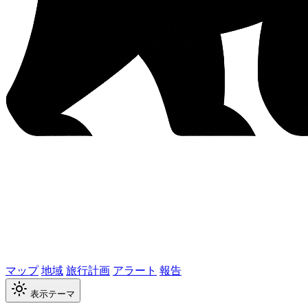
マップ
地域
旅行計画
アラート
報告
表示テーマ