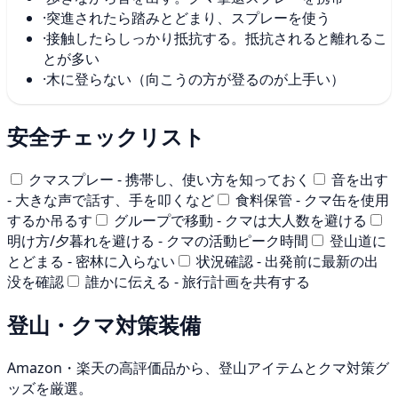
·
突進されたら踏みとどまり、スプレーを使う
·
接触したらしっかり抵抗する。抵抗されると離れるこ
とが多い
·
木に登らない（向こうの方が登るのが上手い）
安全チェックリスト
クマスプレー - 携帯し、使い方を知っておく
音を出す
- 大きな声で話す、手を叩くなど
食料保管 - クマ缶を使用
するか吊るす
グループで移動 - クマは大人数を避ける
明け方/夕暮れを避ける - クマの活動ピーク時間
登山道に
とどまる - 密林に入らない
状況確認 - 出発前に最新の出
没を確認
誰かに伝える - 旅行計画を共有する
登山・クマ対策装備
Amazon・楽天の高評価品から、登山アイテムとクマ対策グ
ッズを厳選。