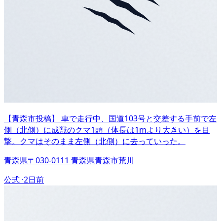
【青森市投稿】 車で走行中、国道103号と交差する手前で左
側（北側）に成獣のクマ1頭（体長は1mより大きい）を目
撃。クマはそのまま左側（北側）に去っていった。
青森県〒030-0111 青森県青森市荒川
公式 ·
2日前