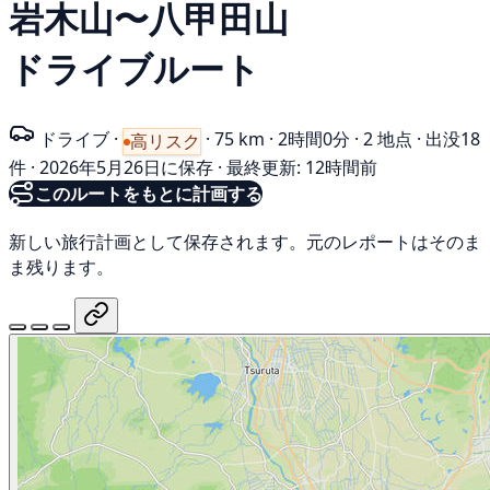
岩木山〜八甲田山
ドライブルート
ドライブ
·
·
75 km
·
2時間0分
·
2 地点
·
出没18
高リスク
件
·
2026年5月26日に保存
·
最終更新: 12時間前
このルートをもとに計画する
新しい旅行計画として保存されます。元のレポートはそのま
ま残ります。