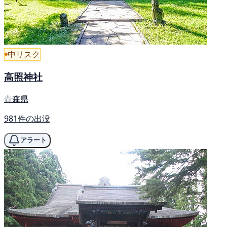
中リスク
高照神社
青森県
981件の出没
アラート