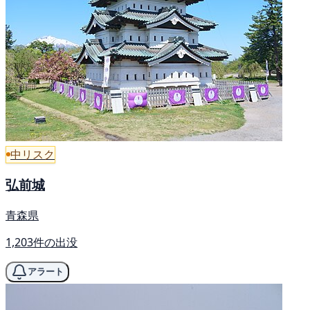
中リスク
弘前城
青森県
1,203件の出没
アラート