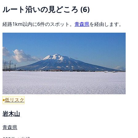
ルート沿いの見どころ
(6)
経路1km以内に6件のスポット。
青森県
を経由します。
低リスク
岩木山
青森県