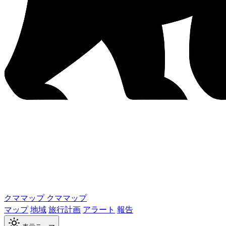
クママップ
クママップ
マップ
地域
旅行計画
アラート
報告