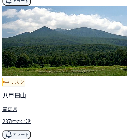
アラート
中リスク
八甲田山
青森県
237件の出没
アラート