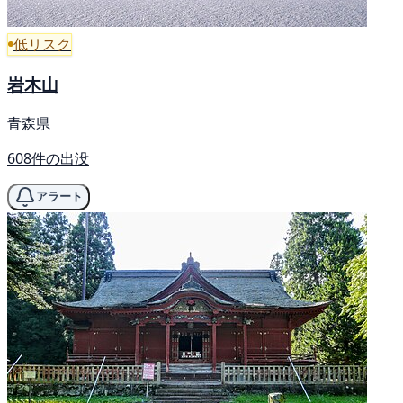
低リスク
岩木山
青森県
608件の出没
アラート