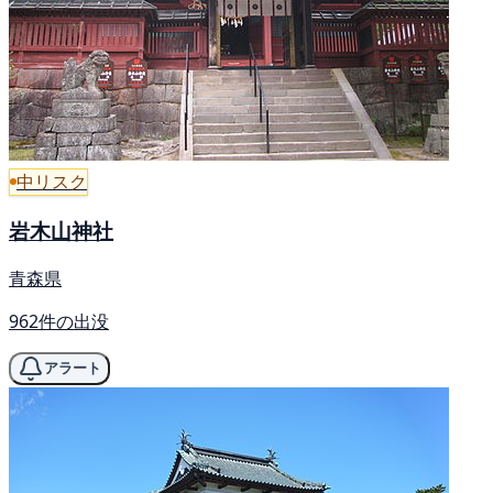
中リスク
岩木山神社
青森県
962件の出没
アラート