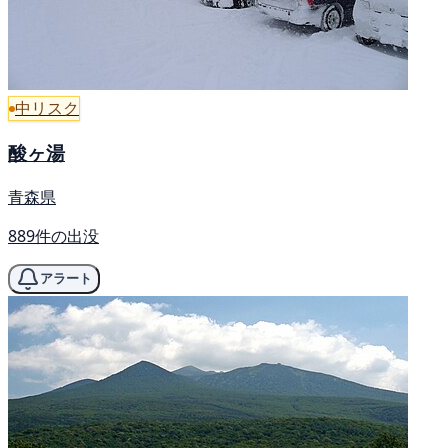
中リスク
酸ヶ湯
青森県
889件の出没
アラート