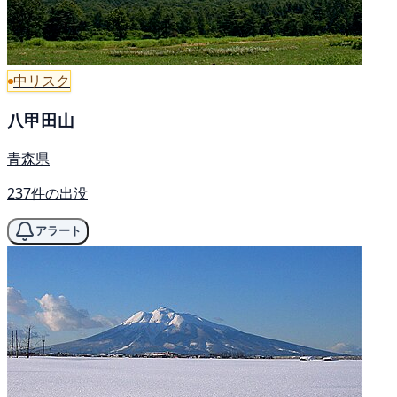
中リスク
八甲田山
青森県
237件の出没
アラート