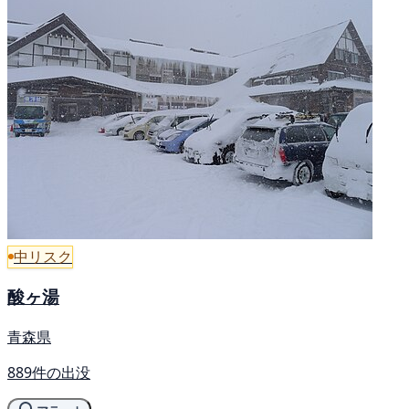
中リスク
酸ヶ湯
青森県
889件の出没