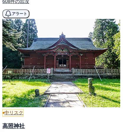
608件の出没
アラート
中リスク
高照神社