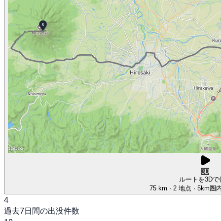
3D
ルートを3Dで
75 km
· 2 地点
· 5km
4
過去7日間の出没件数