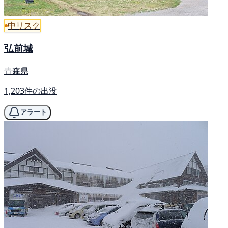
中リスク
弘前城
青森県
1,203件の出没
アラート