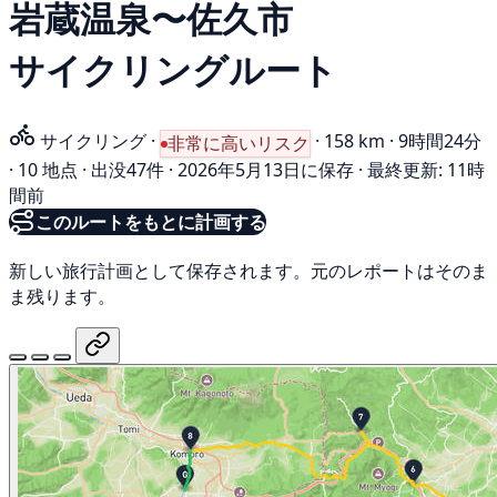
岩蔵温泉〜佐久市
サイクリングルート
サイクリング
·
·
158 km
·
9時間24分
非常に高いリスク
·
10 地点
·
出没47件
·
2026年5月13日に保存
·
最終更新: 11時
間前
このルートをもとに計画する
新しい旅行計画として保存されます。元のレポートはそのま
ま残ります。