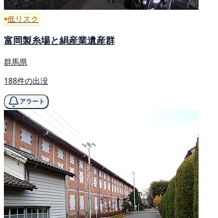
低リスク
富岡製糸場と絹産業遺産群
群馬県
188件の出没
アラート