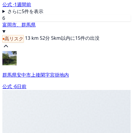
公式 ·
1週間前
さらに5件を表示
6
富岡市、群馬県
13 km
52分
5km以内に15件の出没
高リスク
群馬県安中市上後閑字宮掛地内
公式 ·
6日前