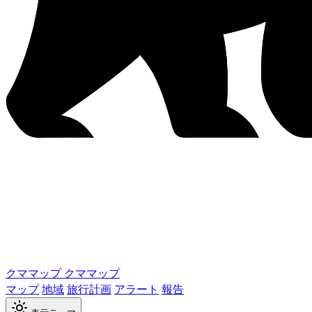
クママップ
クママップ
マップ
地域
旅行計画
アラート
報告