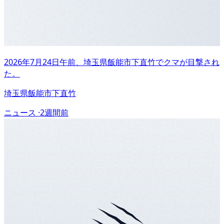
2026年7月24日午前、埼玉県飯能市下直竹でクマが目撃され
た。
埼玉県飯能市下直竹
ニュース ·
2週間前