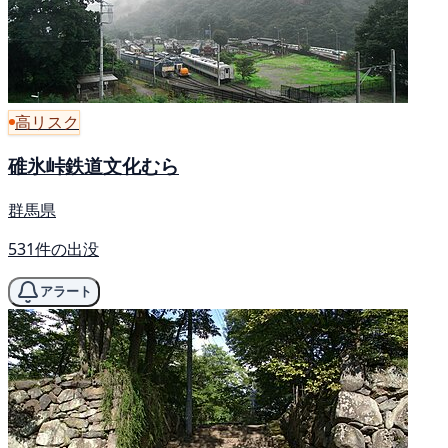
高リスク
碓氷峠鉄道文化むら
群馬県
531件の出没
アラート