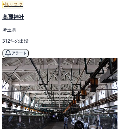
低リスク
高麗神社
埼玉県
312件の出没
アラート