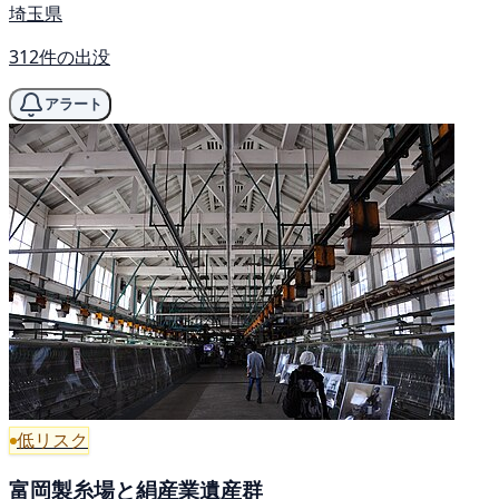
埼玉県
312件の出没
アラート
低リスク
富岡製糸場と絹産業遺産群