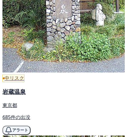
中リスク
岩蔵温泉
東京都
685件の出没
アラート