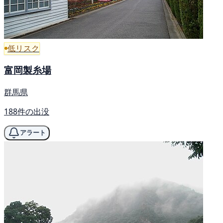
低リスク
富岡製糸場
群馬県
188件の出没
アラート