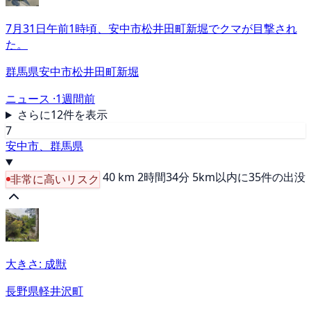
7月31日午前1時頃、安中市松井田町新堀でクマが目撃され
た。
群馬県安中市松井田町新堀
ニュース ·
1週間前
さらに12件を表示
7
安中市、群馬県
40 km
2時間34分
5km以内に35件の出没
非常に高いリスク
大きさ: 成獣
長野県軽井沢町