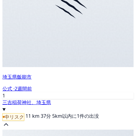
埼玉県飯能市
公式 ·
2週間前
1
三吉稲荷神社、埼玉県
11 km
37分
5km以内に1件の出没
中リスク