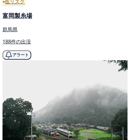
低リスク
富岡製糸場
群馬県
188件の出没
アラート