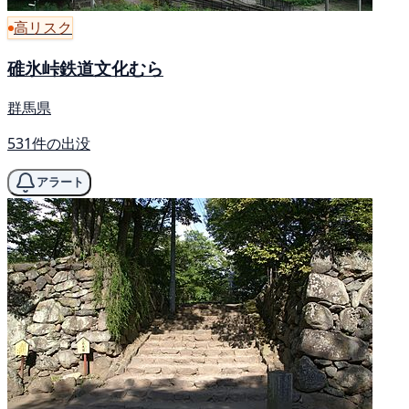
高リスク
碓氷峠鉄道文化むら
群馬県
531件の出没
アラート