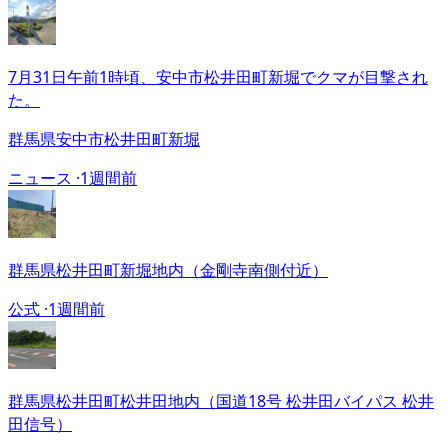
7月31日午前1時頃、安中市松井田町新堀でクマが目撃され
た。
群馬県安中市松井田町新堀
ニュース ·
1週間前
群馬県松井田町新堀地内（金剛寺南側付近）
公式 ·
1週間前
群馬県松井田町松井田地内（国道18号 松井田バイパス 松井
田信号）