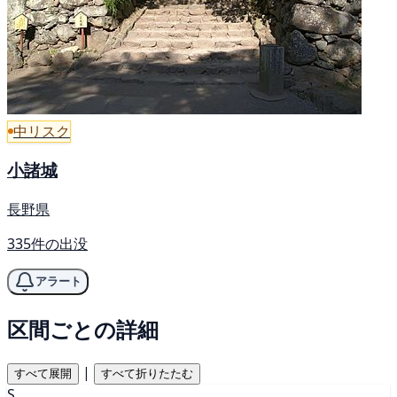
中リスク
小諸城
長野県
335件の出没
アラート
区間ごとの詳細
|
すべて展開
すべて折りたたむ
S