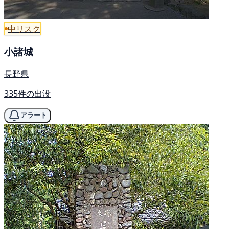
中リスク
小諸城
長野県
335件の出没
アラート