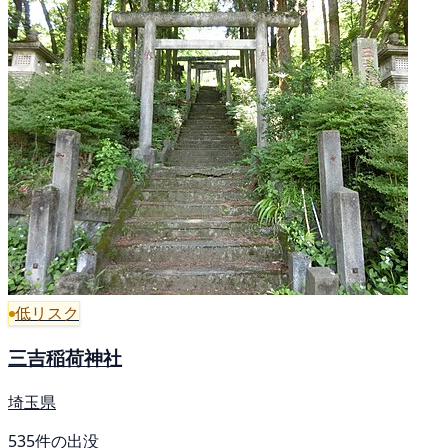
低リスク
三吉稲荷神社
埼玉県
535件の出没