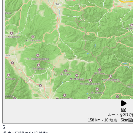
3D
ルートを3Dで
158 km
· 10 地点
· 5km
5