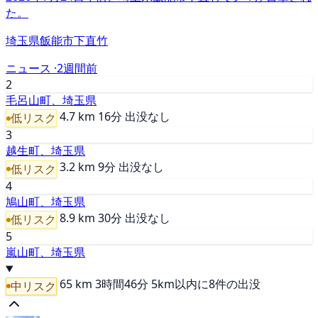
た。
埼玉県飯能市下直竹
ニュース ·
2週間前
2
毛呂山町、埼玉県
4.7 km
16分
出没なし
低リスク
3
越生町、埼玉県
3.2 km
9分
出没なし
低リスク
4
鳩山町、埼玉県
8.9 km
30分
出没なし
低リスク
5
嵐山町、埼玉県
65 km
3時間46分
5km以内に8件の出没
中リスク