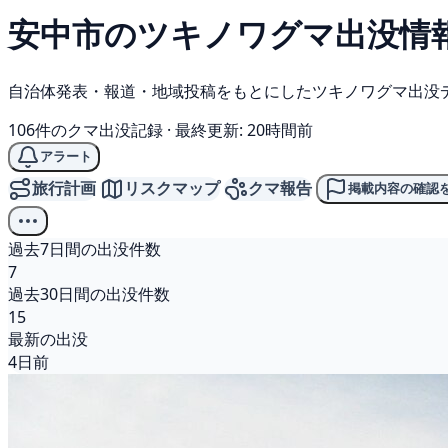
安中市の
ツキノワグマ
出没情
自治体発表・報道・地域投稿をもとにしたツキノワグマ出没
106件のクマ出没記録
·
最終更新: 20時間前
アラート
旅行計画
リスクマップ
クマ報告
掲載内容の確認
過去7日間の出没件数
7
過去30日間の出没件数
15
最新の出没
4日前