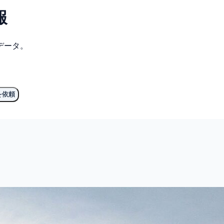
報
データ。
を依頼