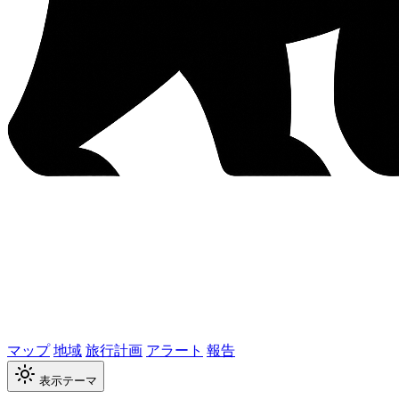
マップ
地域
旅行計画
アラート
報告
表示テーマ