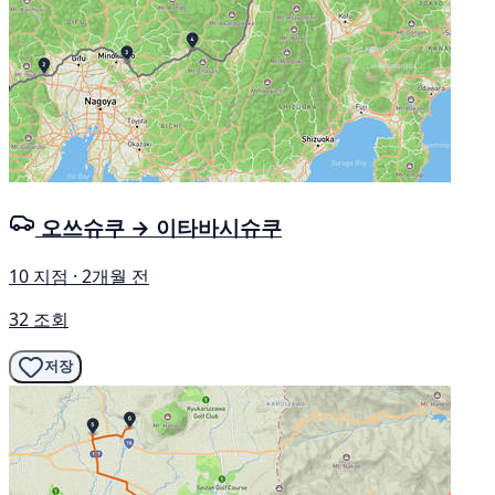
오쓰슈쿠 → 이타바시슈쿠
10 지점 · 2개월 전
32 조회
저장