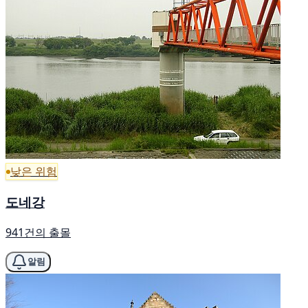
낮은 위험
도네강
941건의 출몰
알림