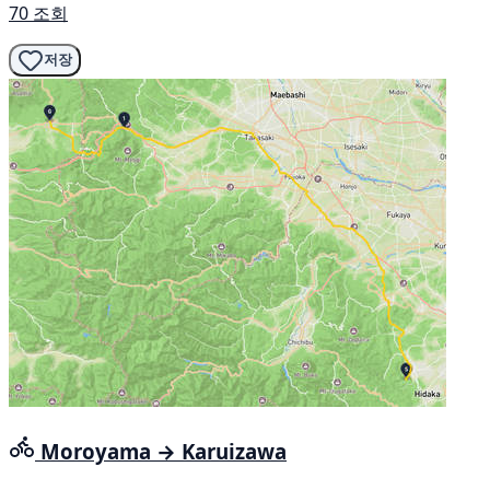
70 조회
저장
Moroyama → Karuizawa