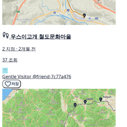
우스이고개 철도문화마을
2 지점 · 2개월 전
37 조회
Gentle Visitor
@friend-7c77a476
저장