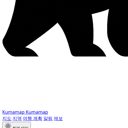
Kumamap
Kumamap
지도
지역
여행 계획
알림
제보