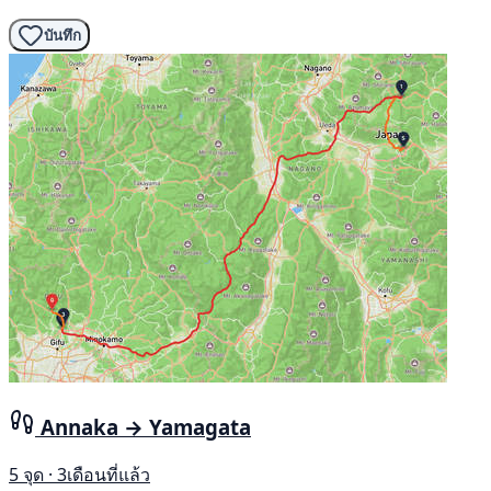
บันทึก
Annaka → Yamagata
5 จุด · 3เดือนที่แล้ว