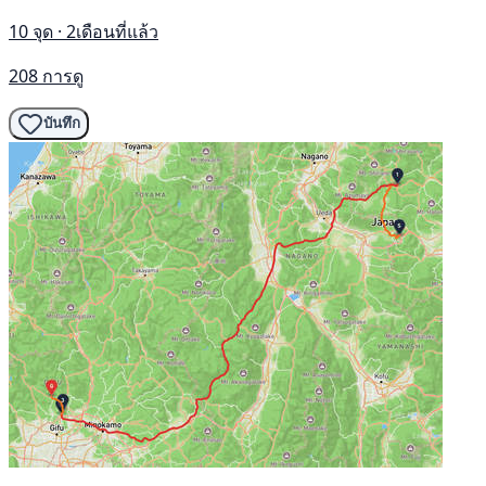
10 จุด · 2เดือนที่แล้ว
208 การดู
บันทึก