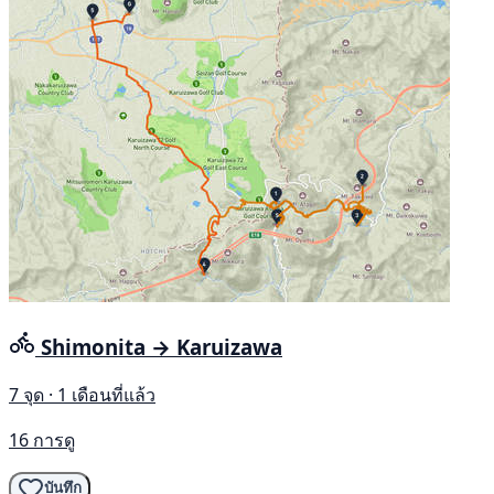
Shimonita → Karuizawa
7 จุด · 1 เดือนที่แล้ว
16 การดู
บันทึก