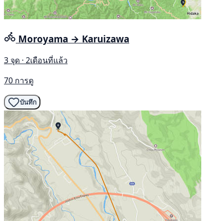
Moroyama → Karuizawa
3 จุด · 2เดือนที่แล้ว
70 การดู
บันทึก