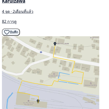
Karuizawa
4 จุด · 2เดือนที่แล้ว
82 การดู
บันทึก