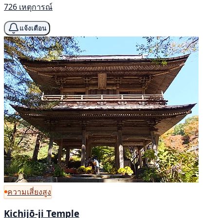
726 เหตุการณ์
แจ้งเตือน
ความเสี่ยงสูง
Kichijō-ji Temple