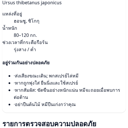
Ursus thibetanus japonicus
แหล่งที่อยู่
ฮอนชู, ชิโกกุ
น้ำหนัก
80–120 กก.
ช่วงเวลาที่กระตือรือร้น
รุ่งสาง / ค่ำ
อยู่ร่วมกันอย่างปลอดภัย
·
ส่งเสียงขณะเดิน; พกสเปรย์ไล่หมี
·
หากถูกพุ่งใส่ ยืนนิ่งและใช้สเปรย์
·
หากสัมผัส: ขัดขืนอย่างหนักแน่น หมีจะถอยเมื่อพบการ
ต่อต้าน
·
อย่าปีนต้นไม้ หมีปีนเก่งกว่าคุณ
รายการตรวจสอบความปลอดภัย