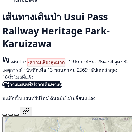
Karuizawa
เส้นทางเดินป่า Usui Pass
Railway Heritage Park-
Karuizawa
เดินป่า
·
·
19 km
·
4ชม. 28น.
·
4 จุด
·
32
ความเสี่ยงสูงมาก
เหตุการณ์
·
บันทึกเมื่อ 13 พฤษภาคม 2569
·
อัปเดตล่าสุด:
16ชั่วโมงที่แล้ว
วางแผนทริปจากเส้นทางนี้
บันทึกเป็นแผนทริปใหม่ ต้นฉบับไม่เปลี่ยนแปลง