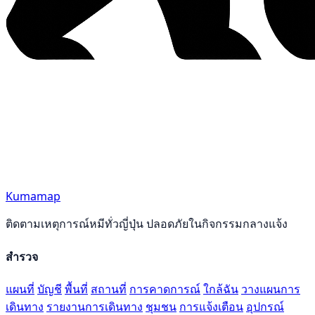
Kumamap
ติดตามเหตุการณ์หมีทั่วญี่ปุ่น ปลอดภัยในกิจกรรมกลางแจ้ง
สำรวจ
แผนที่
บัญชี
พื้นที่
สถานที่
การคาดการณ์
ใกล้ฉัน
วางแผนการ
เดินทาง
รายงานการเดินทาง
ชุมชน
การแจ้งเตือน
อุปกรณ์