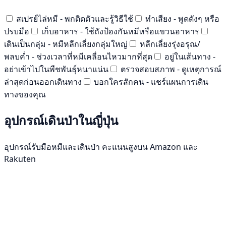
สเปรย์ไล่หมี - พกติดตัวและรู้วิธีใช้
ทำเสียง - พูดดังๆ หรือ
ปรบมือ
เก็บอาหาร - ใช้ถังป้องกันหมีหรือแขวนอาหาร
เดินเป็นกลุ่ม - หมีหลีกเลี่ยงกลุ่มใหญ่
หลีกเลี่ยงรุ่งอรุณ/
พลบค่ำ - ช่วงเวลาที่หมีเคลื่อนไหวมากที่สุด
อยู่ในเส้นทาง -
อย่าเข้าไปในพืชพันธุ์หนาแน่น
ตรวจสอบสภาพ - ดูเหตุการณ์
ล่าสุดก่อนออกเดินทาง
บอกใครสักคน - แชร์แผนการเดิน
ทางของคุณ
อุปกรณ์เดินป่าในญี่ปุ่น
อุปกรณ์รับมือหมีและเดินป่า คะแนนสูงบน Amazon และ
Rakuten