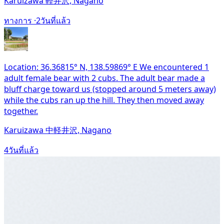
Karuizawa 軽井沢, Nagano
ทางการ ·
2วันที่แล้ว
Location: 36.36815° N, 138.59869° E We encountered 1
adult female bear with 2 cubs. The adult bear made a
bluff charge toward us (stopped around 5 meters away)
while the cubs ran up the hill. They then moved away
together.
Karuizawa 中軽井沢, Nagano
4วันที่แล้ว