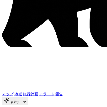
マップ
地域
旅行計画
アラート
報告
表示テーマ