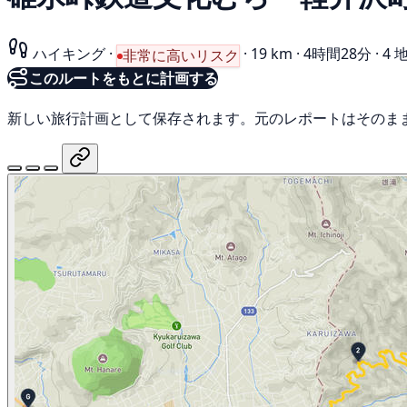
ハイキング
·
·
19 km
·
4時間28分
·
4 
非常に高いリスク
このルートをもとに計画する
新しい旅行計画として保存されます。元のレポートはそのま