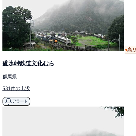
高
碓氷峠鉄道文化むら
群馬県
531件の出没
アラート