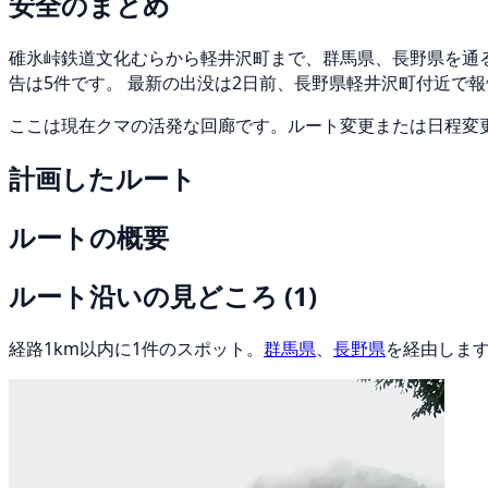
安全のまとめ
碓氷峠鉄道文化むらから軽井沢町まで、群馬県、長野県を通る全
告は5件です。 最新の出没は2日前、長野県軽井沢町付近で
ここは現在クマの活発な回廊です。ルート変更または日程変
計画したルート
ルートの概要
ルート沿いの見どころ
(1)
経路1km以内に1件のスポット。
群馬県
、
長野県
を経由しま