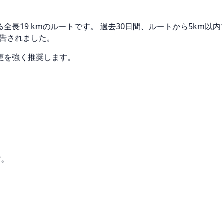
長19 kmのルートです。 過去30日間、ルートから5km以
報告されました。
更を強く推奨します。
す。