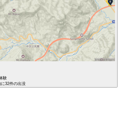
体験
圏内に32件の出没