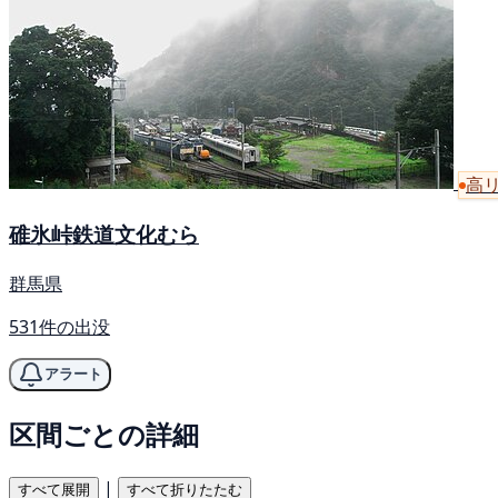
高
碓氷峠鉄道文化むら
群馬県
531件の出没
アラート
区間ごとの詳細
|
すべて展開
すべて折りたたむ