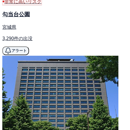
非常に高いリスク
勾当台公園
宮城県
3,290件の出没
アラート