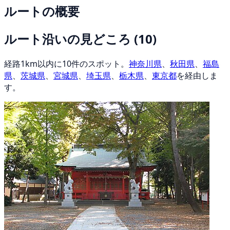
ルートの概要
ルート沿いの見どころ
(10)
経路1km以内に10件のスポット。
神奈川県
、
秋田県
、
福島
県
、
茨城県
、
宮城県
、
埼玉県
、
栃木県
、
東京都
を経由しま
す。