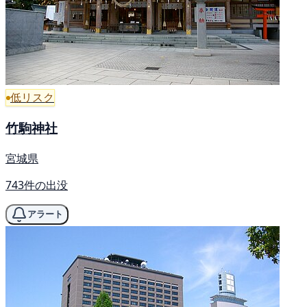
低リスク
竹駒神社
宮城県
743件の出没
アラート