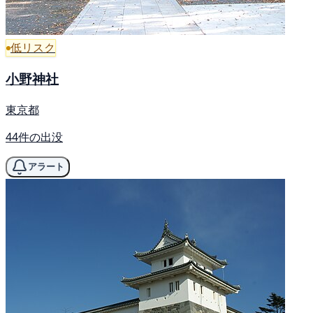
低リスク
小野神社
東京都
44件の出没
アラート