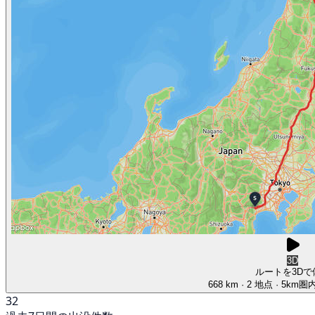
3D
ルートを3Dで
668 km
· 2 地点
· 5km圏
32