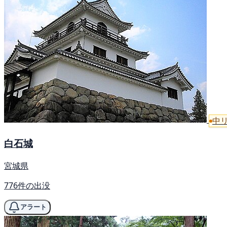
中
白石城
宮城県
776件の出没
アラート