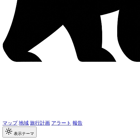
マップ
地域
旅行計画
アラート
報告
表示テーマ