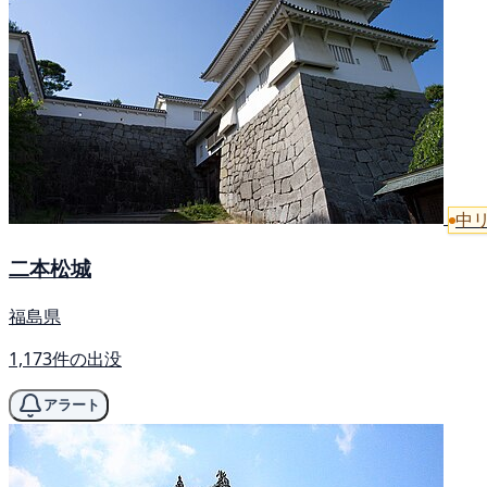
中
二本松城
福島県
1,173件の出没
アラート