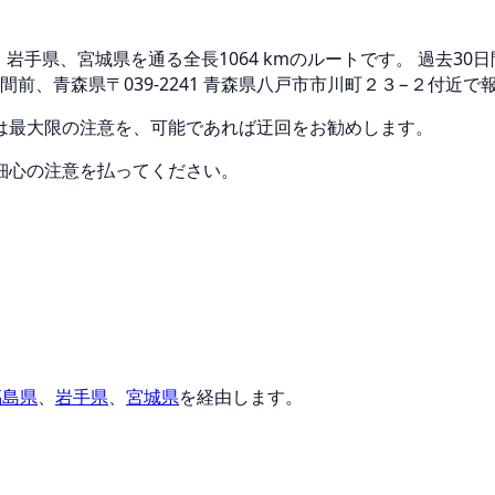
手県、宮城県を通る全長1064 kmのルートです。 過去30
間前、青森県〒039-2241 青森県八戸市市川町２３−２付近
は最大限の注意を、可能であれば迂回をお勧めします。
細心の注意を払ってください。
福島県
、
岩手県
、
宮城県
を経由します。