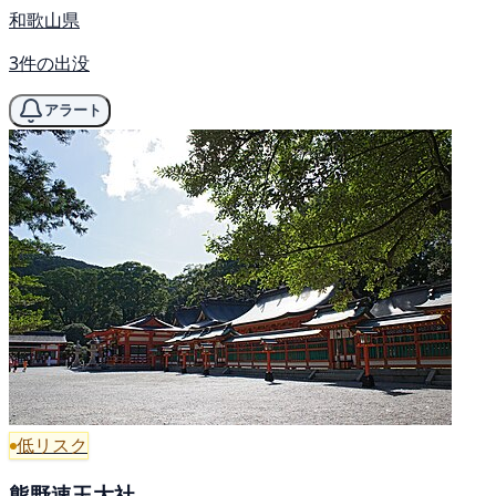
和歌山県
3件の出没
アラート
低リスク
熊野速玉大社