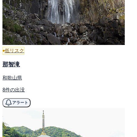
低リスク
那智滝
和歌山県
8件の出没
アラート