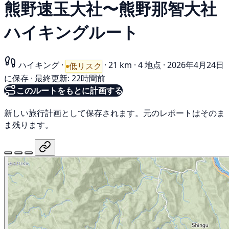
熊野速玉大社〜熊野那智大社
ハイキングルート
ハイキング
·
·
21 km
·
4 地点
·
2026年4月24日
低リスク
に保存
·
最終更新: 22時間前
このルートをもとに計画する
新しい旅行計画として保存されます。元のレポートはそのま
ま残ります。