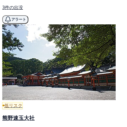
3件の出没
アラート
低リスク
熊野速玉大社