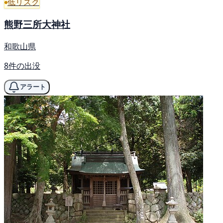
低リスク
熊野三所大神社
和歌山県
8件の出没
アラート