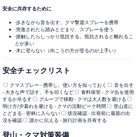
安全に共存するために
·
歩きながら音を出す。クマ撃退スプレーを携帯
·
突進されたら踏みとどまり、スプレーを使う
·
接触したらしっかり抵抗する。抵抗されると離れるこ
とが多い
·
木に登らない（向こうの方が登るのが上手い）
安全チェックリスト
クマスプレー - 携帯し、使い方を知っておく
音を出す
- 大きな声で話す、手を叩くなど
食料保管 - クマ缶を使用
するか吊るす
グループで移動 - クマは大人数を避ける
明け方/夕暮れを避ける - クマの活動ピーク時間
登山道に
とどまる - 密林に入らない
状況確認 - 出発前に最新の出
没を確認
誰かに伝える - 旅行計画を共有する
登山・クマ対策装備