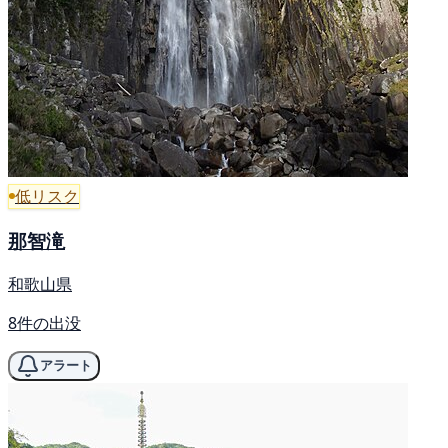
低リスク
那智滝
和歌山県
8件の出没
アラート