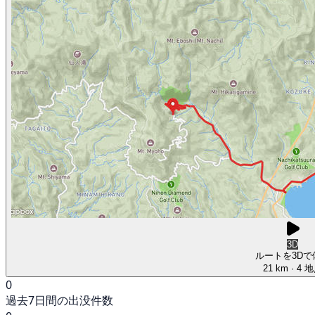
3D
ルートを3Dで
21 km
· 4 
0
過去7日間の出没件数