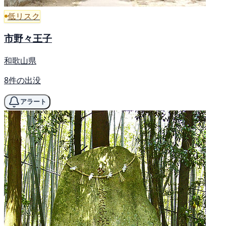
低リスク
市野々王子
和歌山県
8件の出没
アラート