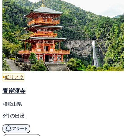
低リスク
青岸渡寺
和歌山県
8件の出没
アラート