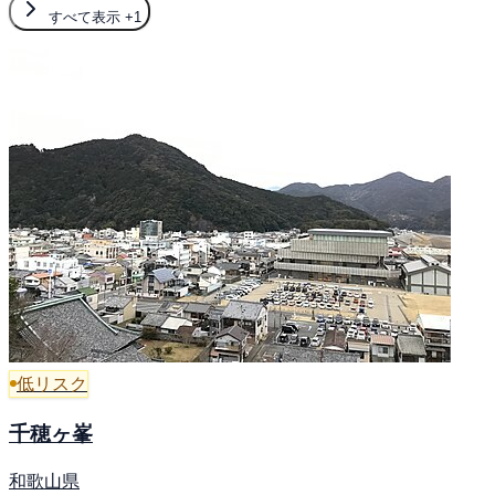
すべて表示
+1
低リスク
千穂ヶ峯
和歌山県