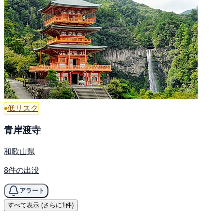
低リスク
青岸渡寺
和歌山県
8件の出没
アラート
すべて表示 (さらに1件)