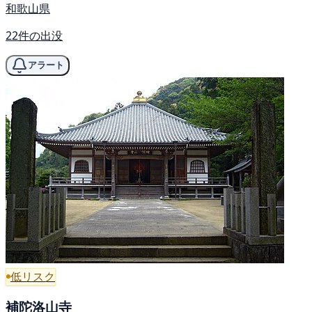
和歌山県
22件の出没
アラート
低リスク
補陀洛山寺