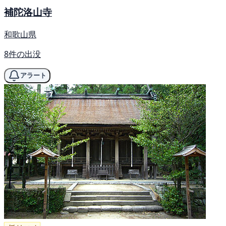
補陀洛山寺
和歌山県
8件の出没
アラート