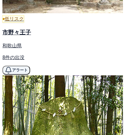
低リスク
市野々王子
和歌山県
8件の出没
アラート