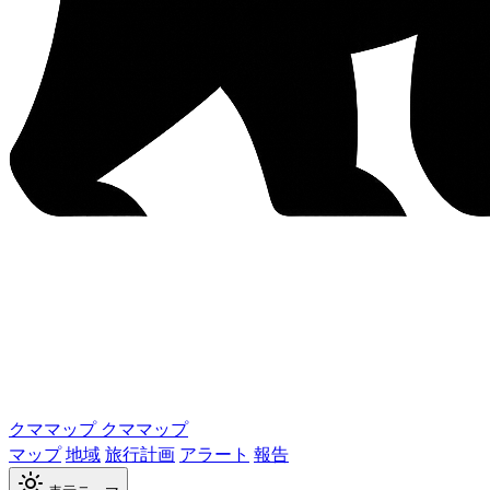
クママップ
クママップ
マップ
地域
旅行計画
アラート
報告