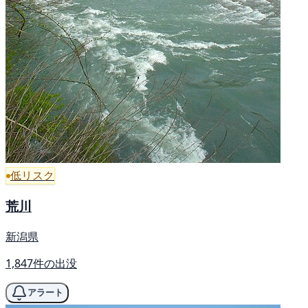
低リスク
荒川
新潟県
1,847件の出没
アラート