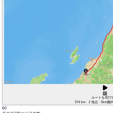
3D
ルートを3Dで
374 km
· 2 地点
· 5km圏
60