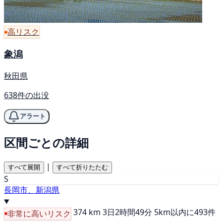
高リスク
象潟
秋田県
638件の出没
アラート
区間ごとの詳細
|
すべて展開
すべて折りたたむ
S
長岡市、新潟県
374 km
3日2時間49分
5km以内に493件
非常に高いリスク