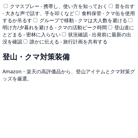
クマスプレー - 携帯し、使い方を知っておく
音を出す
- 大きな声で話す、手を叩くなど
食料保管 - クマ缶を使用
するか吊るす
グループで移動 - クマは大人数を避ける
明け方/夕暮れを避ける - クマの活動ピーク時間
登山道に
とどまる - 密林に入らない
状況確認 - 出発前に最新の出
没を確認
誰かに伝える - 旅行計画を共有する
登山・クマ対策装備
Amazon・楽天の高評価品から、登山アイテムとクマ対策グ
ッズを厳選。