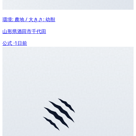
環境: 農地 / 大きさ: 幼獣
山形県酒田市千代田
公式 ·
1日前