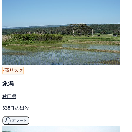
高リスク
象潟
秋田県
638件の出没
アラート