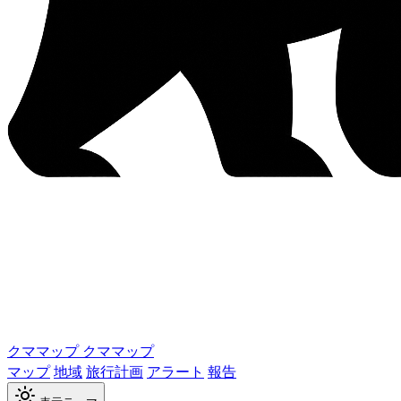
クママップ
クママップ
マップ
地域
旅行計画
アラート
報告