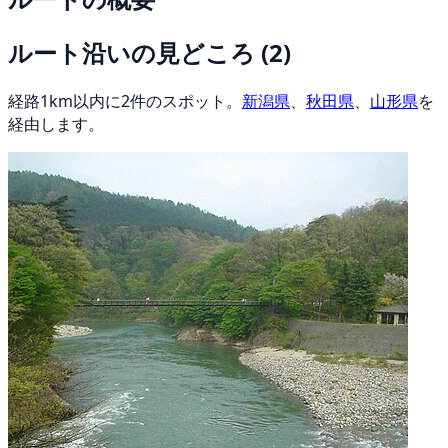
ルート沿いの見どころ
(2)
経路1km以内に2件のスポット。
新潟県
、
秋田県
、
山形県
を
経由します。