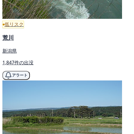
低リスク
荒川
新潟県
1,847件の出没
アラート