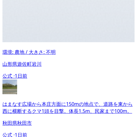
環境: 農地 / 大きさ: 不明
山形県遊佐町岩川
公式 ·
1日前
はまなす広場から本庄方面に150mの地点で、道路を東から
西に横断するクマ1頭を目撃。体長1.5m、民家まで100m。
秋田県秋田市
公式 ·
1日前