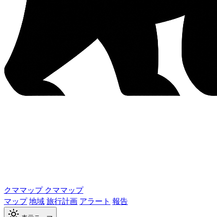
クママップ
クママップ
マップ
地域
旅行計画
アラート
報告