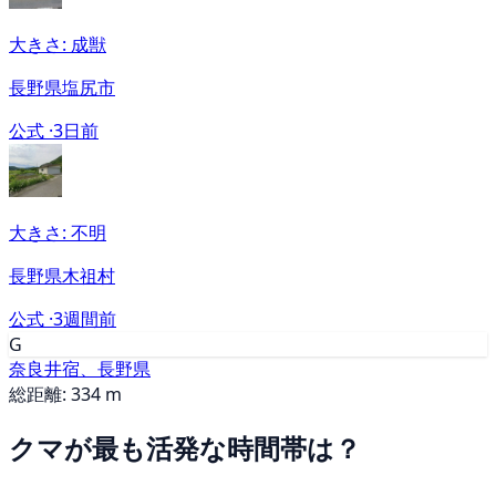
大きさ: 成獣
長野県塩尻市
公式 ·
3日前
大きさ: 不明
長野県木祖村
公式 ·
3週間前
G
奈良井宿、長野県
総距離: 334 m
クマが最も活発な時間帯は？