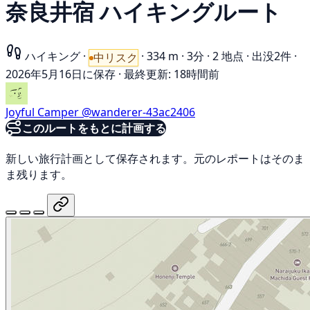
奈良井宿 ハイキングルート
ハイキング
·
·
334 m
·
3分
·
2 地点
·
出没2件
·
中リスク
2026年5月16日に保存
·
最終更新: 18時間前
Joyful Camper
@wanderer-43ac2406
このルートをもとに計画する
新しい旅行計画として保存されます。元のレポートはそのま
ま残ります。