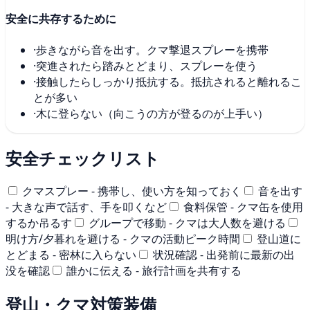
安全に共存するために
·
歩きながら音を出す。クマ撃退スプレーを携帯
·
突進されたら踏みとどまり、スプレーを使う
·
接触したらしっかり抵抗する。抵抗されると離れるこ
とが多い
·
木に登らない（向こうの方が登るのが上手い）
安全チェックリスト
クマスプレー - 携帯し、使い方を知っておく
音を出す
- 大きな声で話す、手を叩くなど
食料保管 - クマ缶を使用
するか吊るす
グループで移動 - クマは大人数を避ける
明け方/夕暮れを避ける - クマの活動ピーク時間
登山道に
とどまる - 密林に入らない
状況確認 - 出発前に最新の出
没を確認
誰かに伝える - 旅行計画を共有する
登山・クマ対策装備