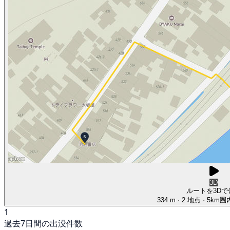
3D
ルートを3Dで
334 m
· 2 地点
· 5km
1
過去7日間の出没件数