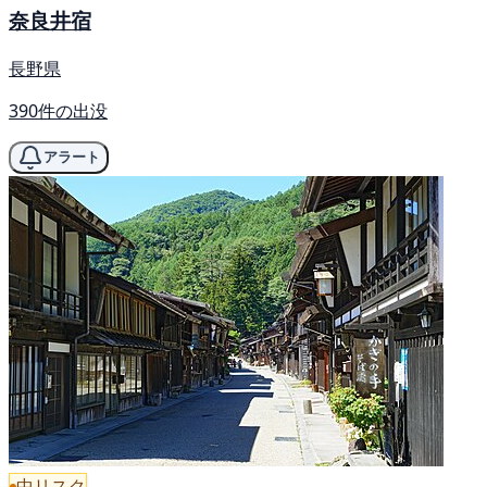
奈良井宿
長野県
390件の出没
アラート
中リスク