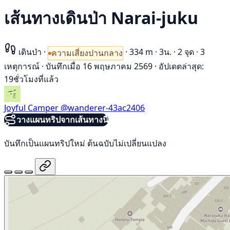
เส้นทางเดินป่า Narai-juku
เดินป่า
·
·
334 m
·
3น.
·
2 จุด
·
3
ความเสี่ยงปานกลาง
เหตุการณ์
·
บันทึกเมื่อ 16 พฤษภาคม 2569
·
อัปเดตล่าสุด:
19ชั่วโมงที่แล้ว
Joyful Camper
@wanderer-43ac2406
วางแผนทริปจากเส้นทางนี้
บันทึกเป็นแผนทริปใหม่ ต้นฉบับไม่เปลี่ยนแปลง