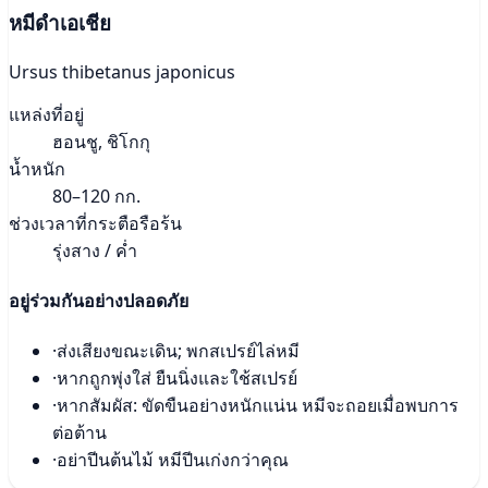
หมีดำเอเชีย
Ursus thibetanus japonicus
แหล่งที่อยู่
ฮอนชู, ชิโกกุ
น้ำหนัก
80–120 กก.
ช่วงเวลาที่กระตือรือร้น
รุ่งสาง / ค่ำ
อยู่ร่วมกันอย่างปลอดภัย
·
ส่งเสียงขณะเดิน; พกสเปรย์ไล่หมี
·
หากถูกพุ่งใส่ ยืนนิ่งและใช้สเปรย์
·
หากสัมผัส: ขัดขืนอย่างหนักแน่น หมีจะถอยเมื่อพบการ
ต่อต้าน
·
อย่าปีนต้นไม้ หมีปีนเก่งกว่าคุณ