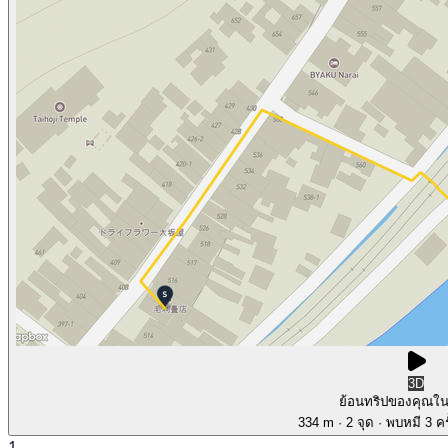
3D
ย้อนทริปของคุณใ
334 m
· 2 จุด
· พบหมี 3 คร
1