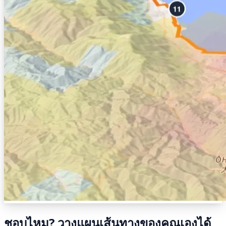
ชอบไหม? วางแผนเส้นทางของคุณเองได้