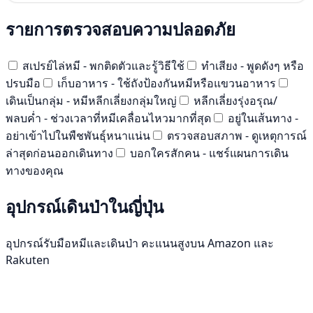
รายการตรวจสอบความปลอดภัย
สเปรย์ไล่หมี - พกติดตัวและรู้วิธีใช้
ทำเสียง - พูดดังๆ หรือ
ปรบมือ
เก็บอาหาร - ใช้ถังป้องกันหมีหรือแขวนอาหาร
เดินเป็นกลุ่ม - หมีหลีกเลี่ยงกลุ่มใหญ่
หลีกเลี่ยงรุ่งอรุณ/
พลบค่ำ - ช่วงเวลาที่หมีเคลื่อนไหวมากที่สุด
อยู่ในเส้นทาง -
อย่าเข้าไปในพืชพันธุ์หนาแน่น
ตรวจสอบสภาพ - ดูเหตุการณ์
ล่าสุดก่อนออกเดินทาง
บอกใครสักคน - แชร์แผนการเดิน
ทางของคุณ
อุปกรณ์เดินป่าในญี่ปุ่น
อุปกรณ์รับมือหมีและเดินป่า คะแนนสูงบน Amazon และ
Rakuten