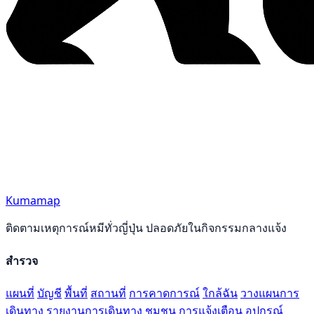
Kumamap
ติดตามเหตุการณ์หมีทั่วญี่ปุ่น ปลอดภัยในกิจกรรมกลางแจ้ง
สำรวจ
แผนที่
บัญชี
พื้นที่
สถานที่
การคาดการณ์
ใกล้ฉัน
วางแผนการ
เดินทาง
รายงานการเดินทาง
ชุมชน
การแจ้งเตือน
อุปกรณ์