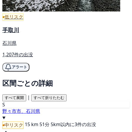
低リスク
手取川
石川県
1,207件の出没
アラート
区間ごとの詳細
|
すべて展開
すべて折りたたむ
S
野々市市、石川県
15 km
51分
5km以内に3件の出没
中リスク