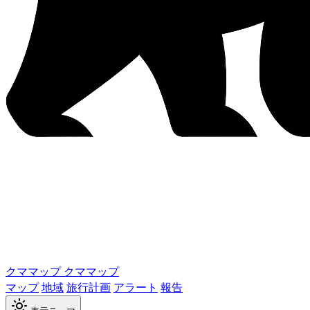
クママップ
クママップ
マップ
地域
旅行計画
アラート
報告