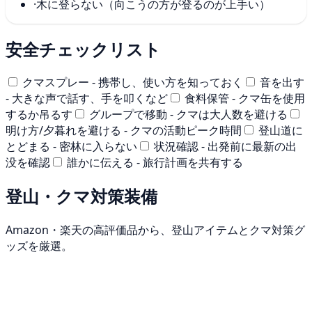
·
木に登らない（向こうの方が登るのが上手い）
安全チェックリスト
クマスプレー - 携帯し、使い方を知っておく
音を出す
- 大きな声で話す、手を叩くなど
食料保管 - クマ缶を使用
するか吊るす
グループで移動 - クマは大人数を避ける
明け方/夕暮れを避ける - クマの活動ピーク時間
登山道に
とどまる - 密林に入らない
状況確認 - 出発前に最新の出
没を確認
誰かに伝える - 旅行計画を共有する
登山・クマ対策装備
Amazon・楽天の高評価品から、登山アイテムとクマ対策グ
ッズを厳選。