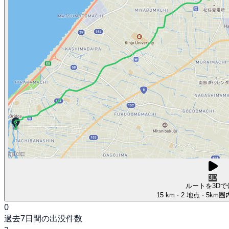
3D
ルートを3Dで
15 km
· 2 地点
· 5km
0
過去7日間の出没件数