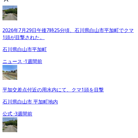
2026年7月29日午後7時25分頃、石川県白山市平加町でクマ
1頭が目撃された。
石川県白山市平加町
ニュース ·
1週間前
平加交差点付近の用水内にて、クマ1頭を目撃
石川県白山市 平加町地内
公式 ·
3週間前