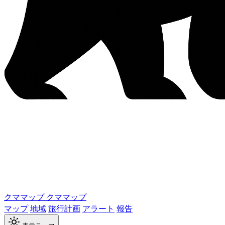
クママップ
クママップ
マップ
地域
旅行計画
アラート
報告