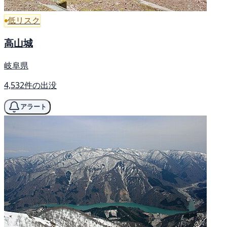
低リスク
高山城
岐阜県
4,532件の出没
アラート