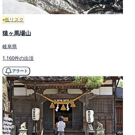
低リスク
猿ヶ馬場山
岐阜県
1,160件の出没
アラート