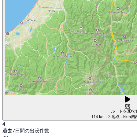
3D
ルートを3Dで
114 km
· 2 地点
· 5km
4
過去7日間の出没件数