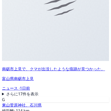
南砺市上見で、クマが出没したような痕跡が見つかった。
富山県南砺市上見
ニュース ·
1日前
さらに17件を表示
G
東山菅原神社、石川県
総距離: 114 km