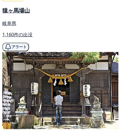
猿ヶ馬場山
岐阜県
1,160件の出没
アラート