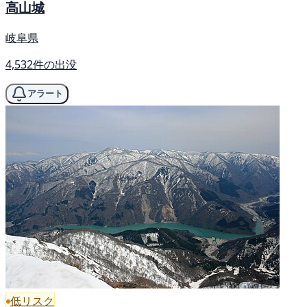
高山城
岐阜県
4,532件の出没
アラート
低リスク