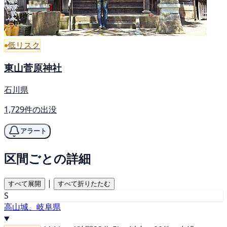
低リスク
東山菅原神社
石川県
1,729件の出没
アラート
区間ごとの詳細
|
すべて展開
すべて折りたたむ
S
高山城、岐阜県