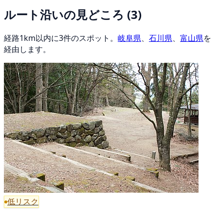
ルート沿いの見どころ
(3)
経路1km以内に3件のスポット。
岐阜県
、
石川県
、
富山県
を
経由します。
低リスク