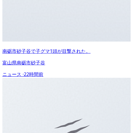
南砺市砂子谷で子グマ1頭が目撃された。
富山県南砺市砂子谷
ニュース ·
22時間前