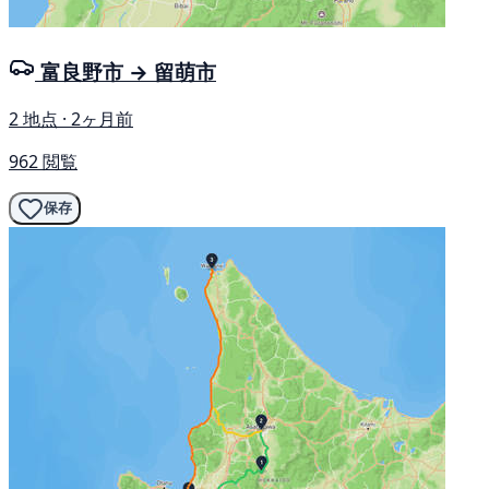
富良野市 → 留萌市
2 地点 · 2ヶ月前
962 閲覧
保存