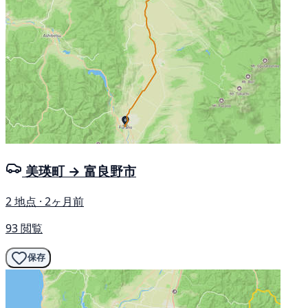
美瑛町 → 富良野市
2 地点 · 2ヶ月前
93 閲覧
保存