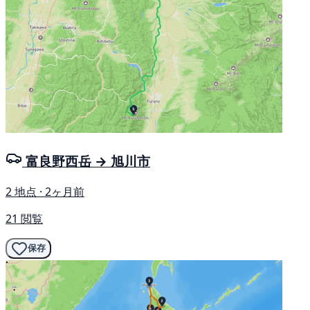
富良野西岳 → 旭川市
2 地点 · 2ヶ月前
21 閲覧
保存