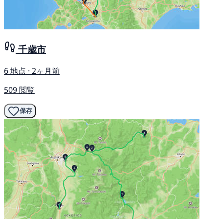
千歳市
6 地点 · 2ヶ月前
509 閲覧
保存