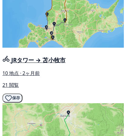
JRタワー → 苫小牧市
10 地点 · 2ヶ月前
21 閲覧
保存