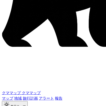
クママップ
クママップ
マップ
地域
旅行計画
アラート
報告