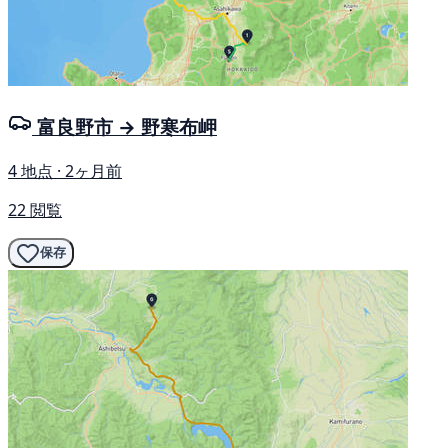
富良野市 → 野寒布岬
4 地点 · 2ヶ月前
22 閲覧
保存