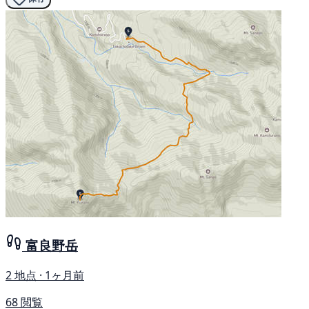
富良野岳
2 地点 · 1ヶ月前
68 閲覧