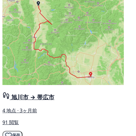
旭川市 → 帯広市
4 地点 · 3ヶ月前
91 閲覧
保存