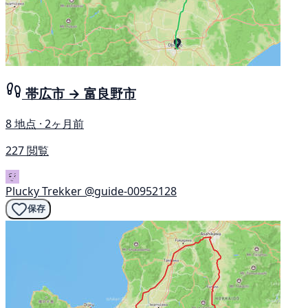
帯広市 → 富良野市
8 地点 · 2ヶ月前
227 閲覧
Plucky Trekker
@guide-00952128
保存