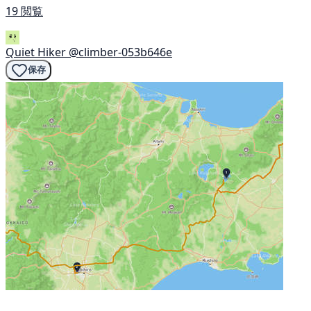
19 閲覧
Quiet Hiker
@climber-053b646e
保存