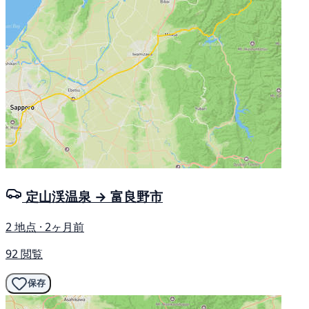
定山渓温泉 → 富良野市
2 地点 · 2ヶ月前
92 閲覧
保存