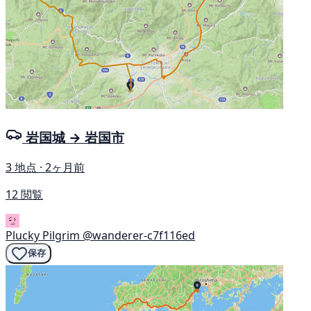
岩国城 → 岩国市
3 地点 · 2ヶ月前
12 閲覧
Plucky Pilgrim
@wanderer-c7f116ed
保存