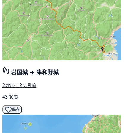
岩国城 → 津和野城
2 地点 · 2ヶ月前
43 閲覧
保存