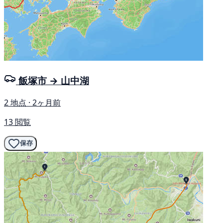
飯塚市 → 山中湖
2 地点 · 2ヶ月前
13 閲覧
保存