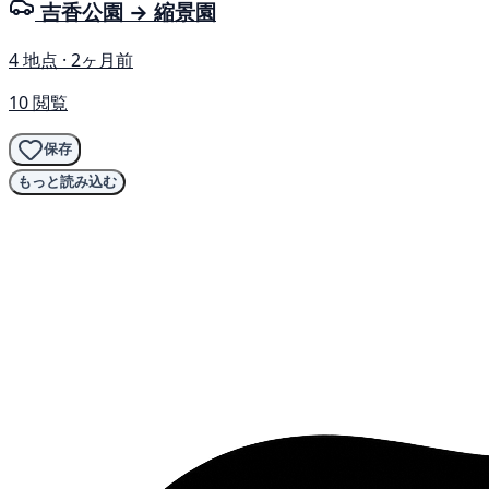
吉香公園 → 縮景園
4 地点 · 2ヶ月前
10 閲覧
保存
もっと読み込む