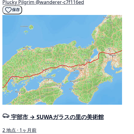
Plucky Pilgrim
@wanderer-c7f116ed
保存
宇部市 → SUWAガラスの里の美術館
2 地点 · 1ヶ月前