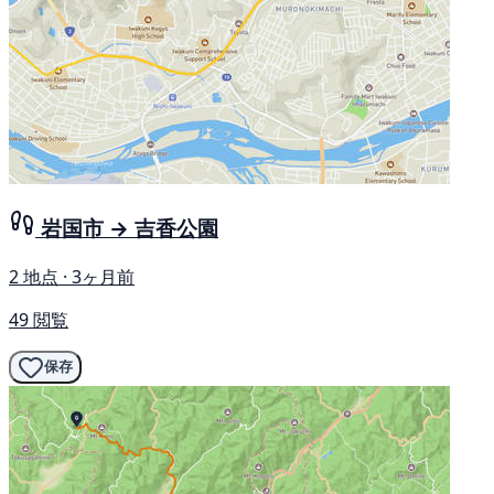
岩国市 → 吉香公園
2 地点 · 3ヶ月前
49 閲覧
保存