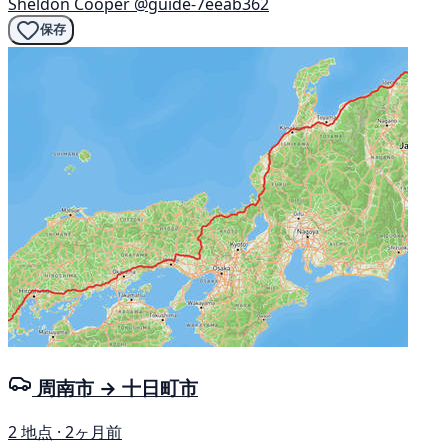
Sheldon Cooper
@guide-7eeab362
保存
周南市 → 十日町市
2 地点 · 2ヶ月前