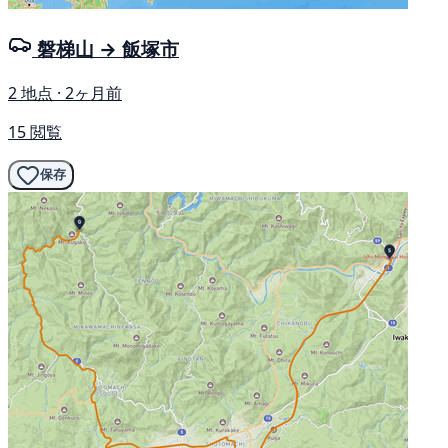
磐梯山 → 飯塚市
2 地点 · 2ヶ月前
15 閲覧
保存