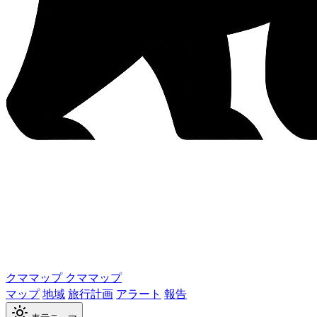
クママップ
クママップ
マップ
地域
旅行計画
アラート
報告