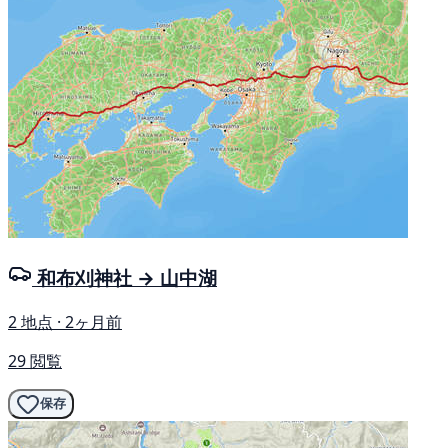
和布刈神社 → 山中湖
2 地点 · 2ヶ月前
29 閲覧
保存