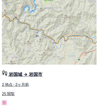
岩国城 → 岩国市
2 地点 · 2ヶ月前
25 閲覧