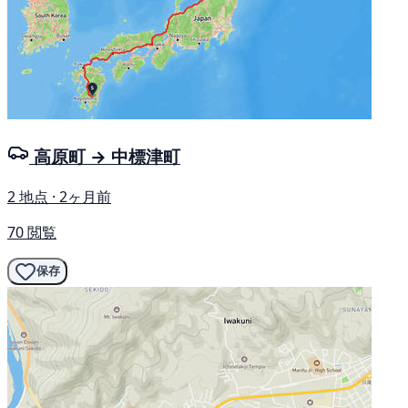
高原町 → 中標津町
2 地点 · 2ヶ月前
70 閲覧
保存