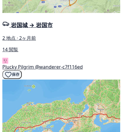
岩国城 → 岩国市
2 地点 · 2ヶ月前
14 閲覧
Plucky Pilgrim
@wanderer-c7f116ed
保存