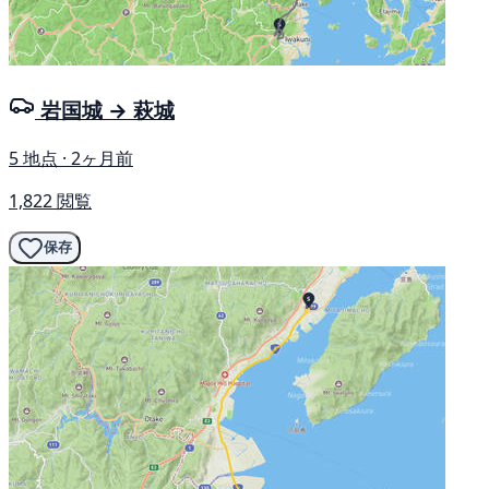
岩国城 → 萩城
5 地点 · 2ヶ月前
1,822 閲覧
保存