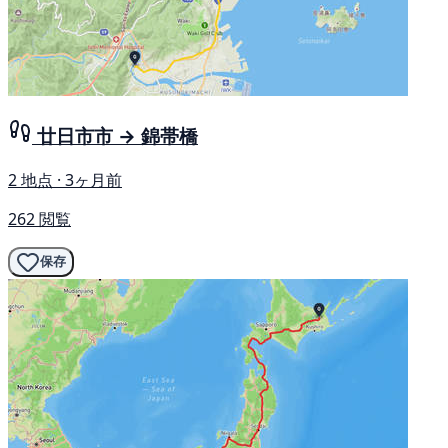
廿日市市 → 錦帯橋
2 地点 · 3ヶ月前
262 閲覧
保存