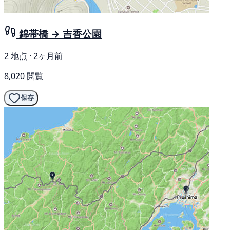
錦帯橋 → 吉香公園
2 地点 · 2ヶ月前
8,020 閲覧
保存