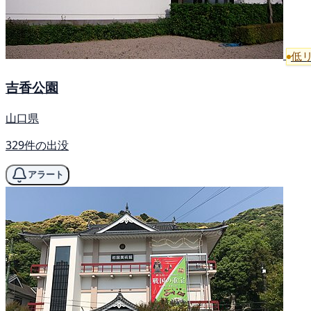
低
吉香公園
山口県
329件の出没
アラート