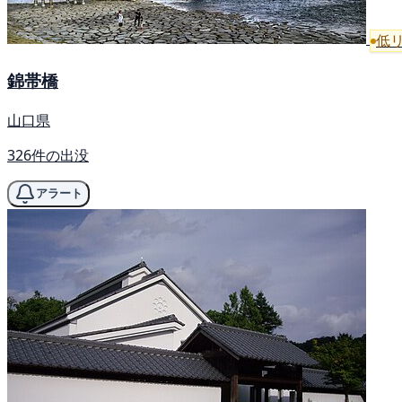
低
錦帯橋
山口県
326件の出没
アラート