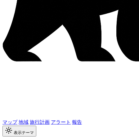
マップ
地域
旅行計画
アラート
報告
表示テーマ