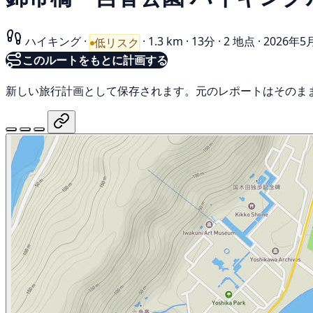
ハイキング
·
·
1.3 km
·
13分
·
2 地点
·
2026年
低リスク
このルートをもとに計画する
新しい旅行計画として保存されます。元のレポートはそのま