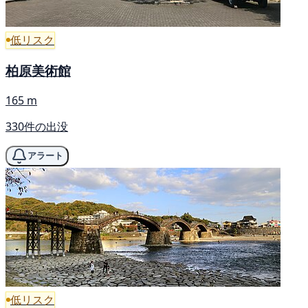
低リスク
柏原美術館
165 m
330件の出没
アラート
低リスク