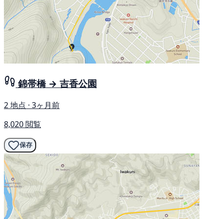
錦帯橋 → 吉香公園
2 地点 · 3ヶ月前
8,020 閲覧
保存