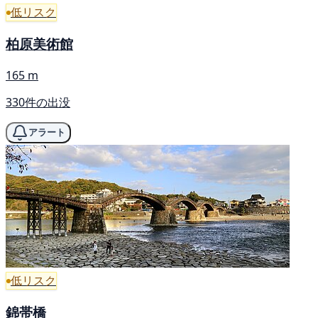
低リスク
柏原美術館
165 m
330件の出没
アラート
低リスク
錦帯橋