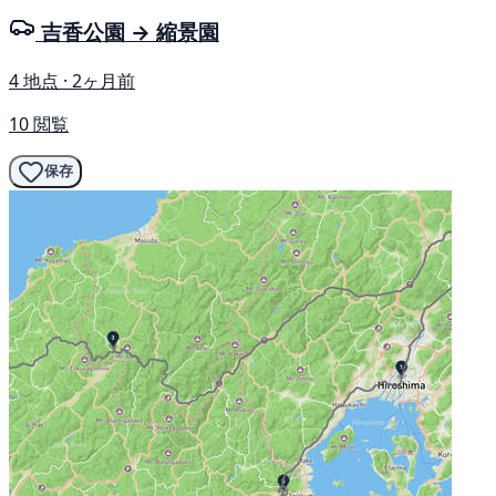
吉香公園 → 縮景園
4 地点 · 2ヶ月前
10 閲覧
保存