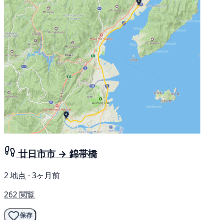
廿日市市 → 錦帯橋
2 地点 · 3ヶ月前
262 閲覧
保存