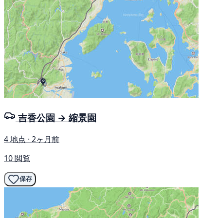
吉香公園 → 縮景園
4 地点 · 2ヶ月前
10 閲覧
保存