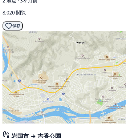
2 地点 · 3ヶ月前
8,020 閲覧
保存
岩国市 → 吉香公園