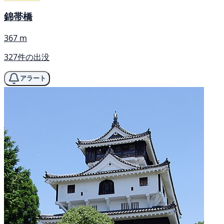
錦帯橋
367 m
327件の出没
アラート