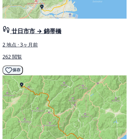
廿日市市 → 錦帯橋
2 地点 · 3ヶ月前
262 閲覧
保存