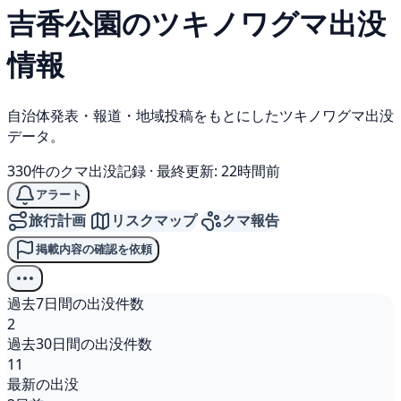
吉香公園の
ツキノワグマ
出没
情報
自治体発表・報道・地域投稿をもとにしたツキノワグマ出没
データ。
330件のクマ出没記録
·
最終更新: 22時間前
アラート
旅行計画
リスクマップ
クマ報告
掲載内容の確認を依頼
過去7日間の出没件数
2
過去30日間の出没件数
11
最新の出没