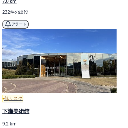
7.0 km
232件の出没
アラート
低リスク
下瀬美術館
9.2 km