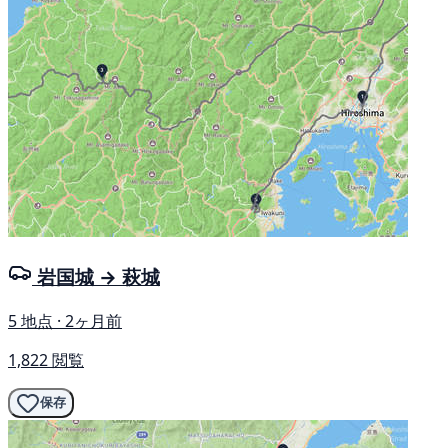
岩国城 → 萩城
5 地点 · 2ヶ月前
1,822 閲覧
保存