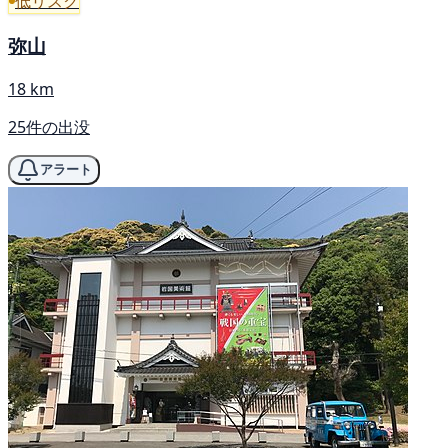
低リスク
弥山
18 km
25件の出没
アラート