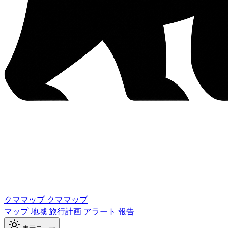
クママップ
クママップ
マップ
地域
旅行計画
アラート
報告