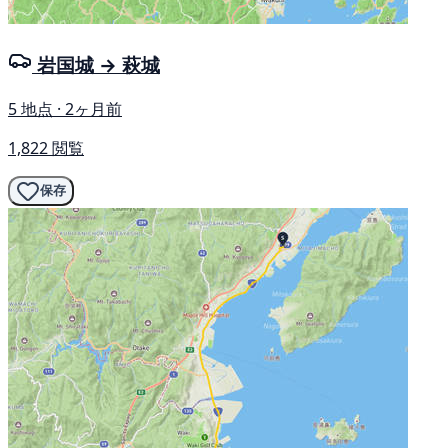
岩国城 → 萩城
5 地点 · 2ヶ月前
1,822 閲覧
保存