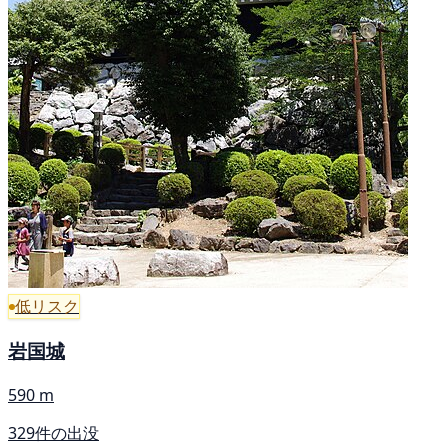
低リスク
岩国城
590 m
329件の出没