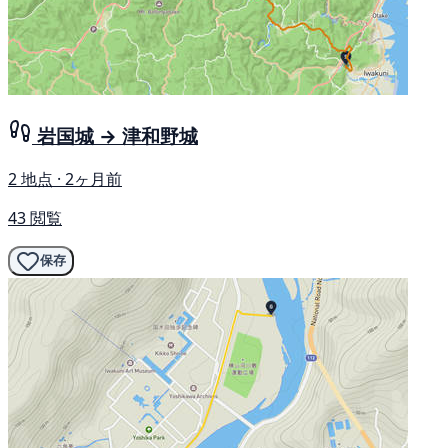
岩国城 → 津和野城
2 地点 · 2ヶ月前
43 閲覧
保存