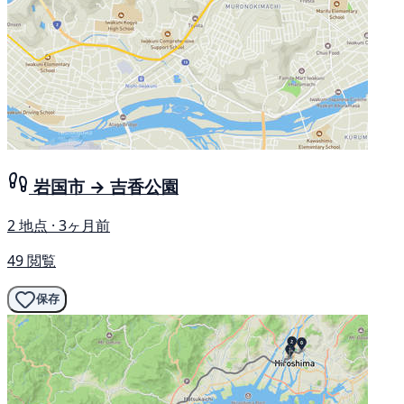
岩国市 → 吉香公園
2 地点 · 3ヶ月前
49 閲覧
保存