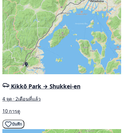
Kikkō Park → Shukkei-en
4 จุด · 2เดือนที่แล้ว
10 การดู
บันทึก