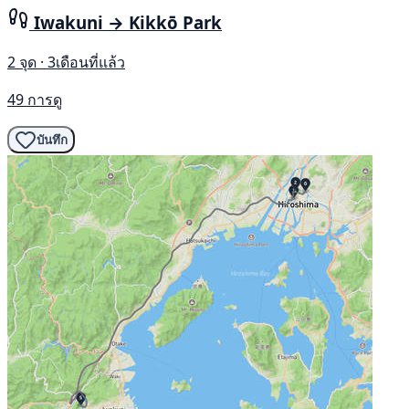
Iwakuni → Kikkō Park
2 จุด · 3เดือนที่แล้ว
49 การดู
บันทึก