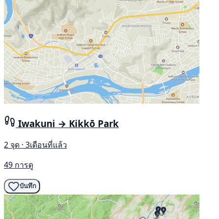
Iwakuni → Kikkō Park
2 จุด · 3เดือนที่แล้ว
49 การดู
บันทึก