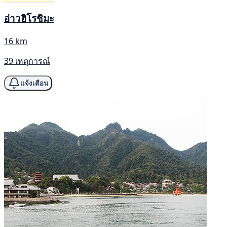
อ่าวฮิโรชิมะ
16 km
39 เหตุการณ์
แจ้งเตือน