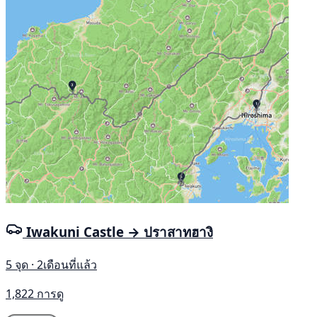
Iwakuni Castle → ปราสาทฮางิ
5 จุด · 2เดือนที่แล้ว
1,822 การดู