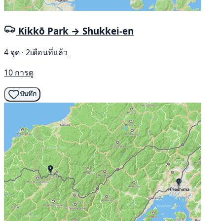
Kikkō Park → Shukkei-en
4 จุด · 2เดือนที่แล้ว
10 การดู
บันทึก