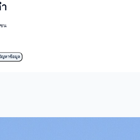
ดำ
มชน
ัญหาข้อมูล