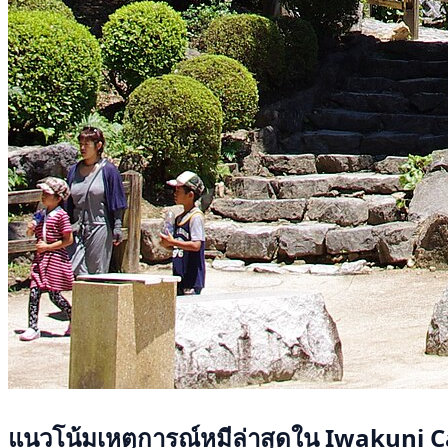
แนวโน้มเหตุการณ์หมีล่าสุดใน Iwakuni C