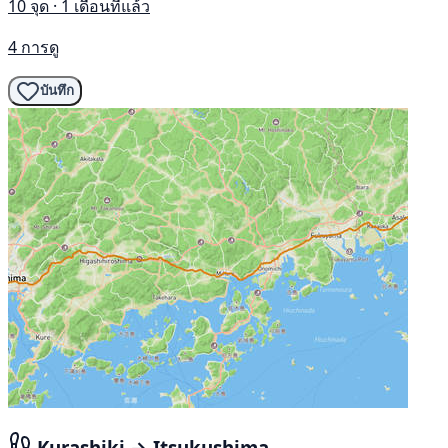
10 จุด · 1 เดือนที่แล้ว
4 การดู
บันทึก
Kurashiki → Itsukushima