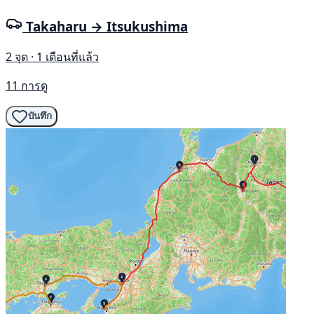
Takaharu → Itsukushima
2 จุด · 1 เดือนที่แล้ว
11 การดู
บันทึก