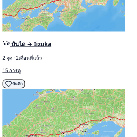
บันได → Iizuka
2 จุด · 2เดือนที่แล้ว
15 การดู
บันทึก