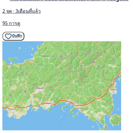
2 จุด · 3เดือนที่แล้ว
95 การดู
บันทึก