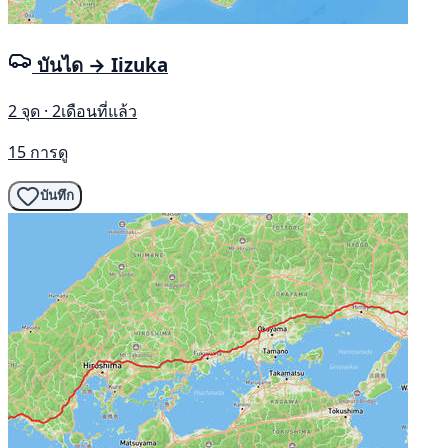
บันได → Iizuka
2 จุด · 2เดือนที่แล้ว
15 การดู
บันทึก