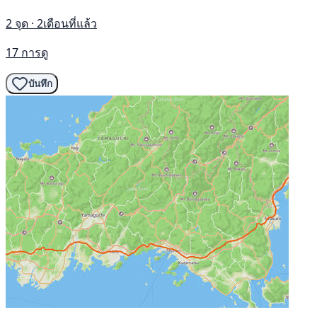
2 จุด · 2เดือนที่แล้ว
17 การดู
บันทึก