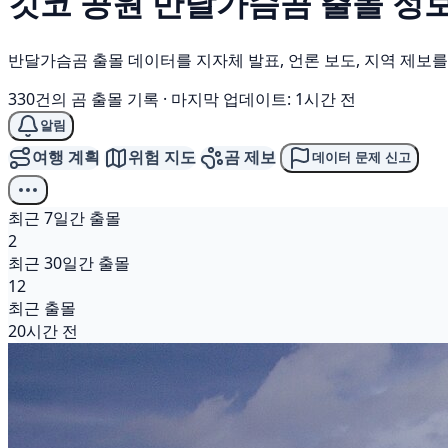
깃코 공원
반달가슴곰
출몰 정
반달가슴곰 출몰 데이터를 지자체 발표, 언론 보도, 지역 제보
330건의 곰 출몰 기록
·
마지막 업데이트: 1시간 전
알림
여행 계획
위험 지도
곰 제보
데이터 문제 신고
최근 7일간 출몰
2
최근 30일간 출몰
12
최근 출몰
20시간 전