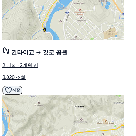
긴타이교 → 깃코 공원
2 지점 · 2개월 전
8,020 조회
저장