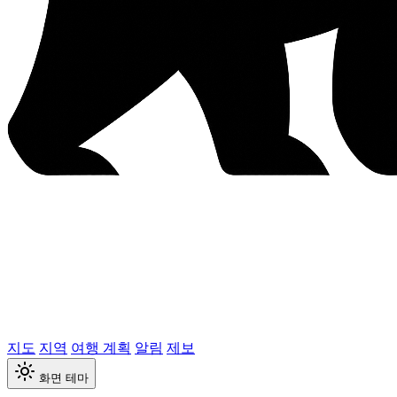
지도
지역
여행 계획
알림
제보
화면 테마