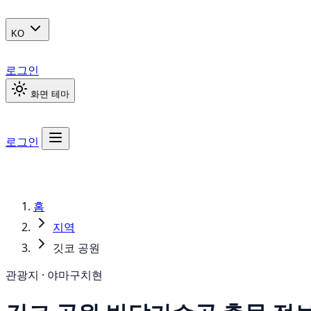
KO
로그인
화면 테마
로그인
홈
지역
깃코 공원
관광지 · 야마구치현