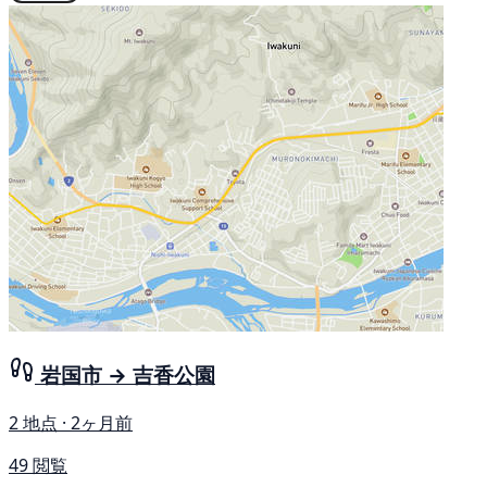
岩国市 → 吉香公園
2 地点 · 2ヶ月前
49 閲覧