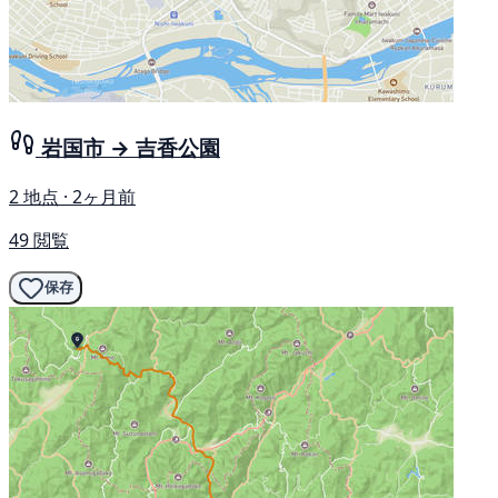
岩国市 → 吉香公園
2 地点 · 2ヶ月前
49 閲覧
保存