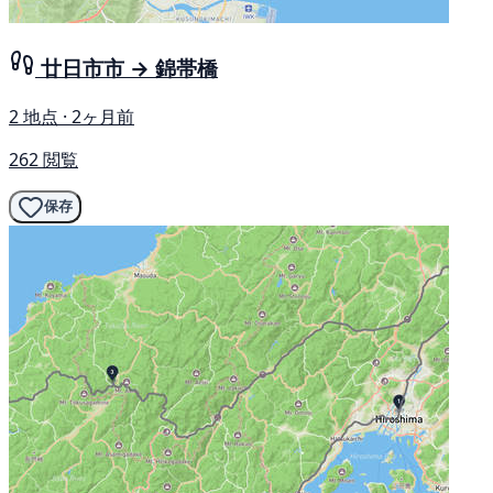
廿日市市 → 錦帯橋
2 地点 · 2ヶ月前
262 閲覧
保存