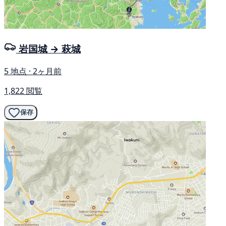
岩国城 → 萩城
5 地点 · 2ヶ月前
1,822 閲覧
保存