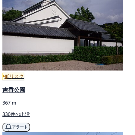
低リスク
吉香公園
367 m
330件の出没
アラート