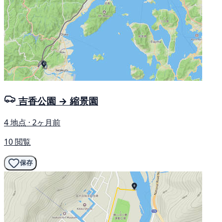
吉香公園 → 縮景園
4 地点 · 2ヶ月前
10 閲覧
保存