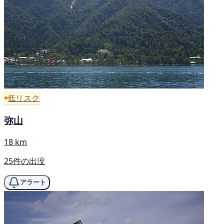
低リスク
弥山
18 km
25件の出没
アラート