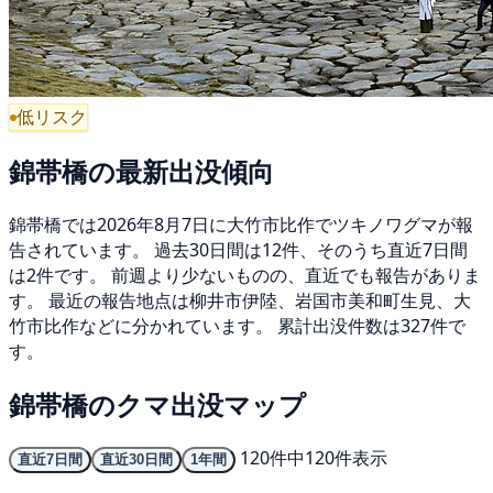
低リスク
錦帯橋の最新出没傾向
錦帯橋では2026年8月7日に大竹市比作でツキノワグマが報
告されています。 過去30日間は12件、そのうち直近7日間
は2件です。 前週より少ないものの、直近でも報告がありま
す。 最近の報告地点は柳井市伊陸、岩国市美和町生見、大
竹市比作などに分かれています。 累計出没件数は327件で
す。
錦帯橋のクマ出没マップ
120件中120件表示
直近7日間
直近30日間
1年間