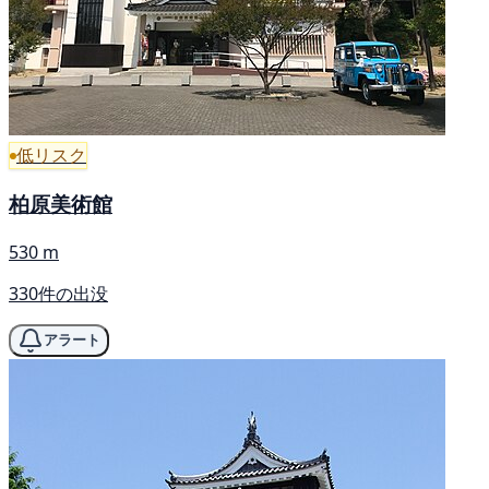
低リスク
柏原美術館
530 m
330件の出没
アラート