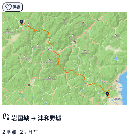
保存
岩国城 → 津和野城
2 地点 · 2ヶ月前