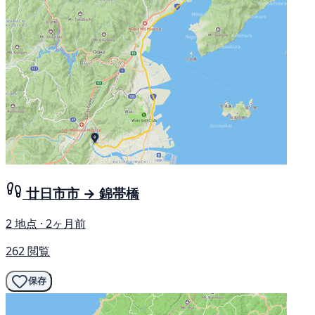
廿日市市 → 錦帯橋
2 地点 · 2ヶ月前
262 閲覧
保存