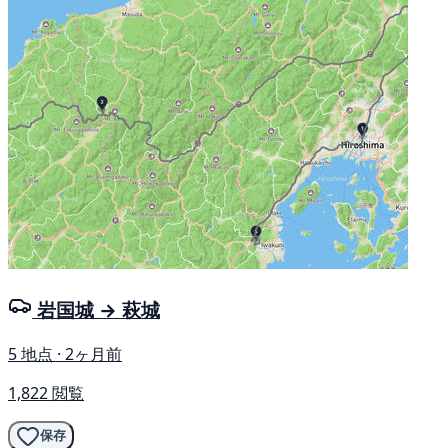
岩国城 → 萩城
5 地点 · 2ヶ月前
1,822 閲覧
保存