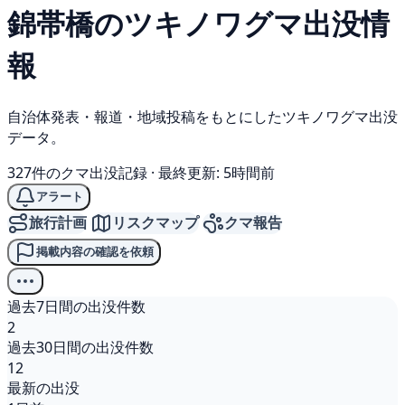
錦帯橋の
ツキノワグマ
出没情
報
自治体発表・報道・地域投稿をもとにしたツキノワグマ出没
データ。
327件のクマ出没記録
·
最終更新: 5時間前
アラート
旅行計画
リスクマップ
クマ報告
掲載内容の確認を依頼
過去7日間の出没件数
2
過去30日間の出没件数
12
最新の出没