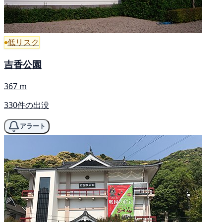
低リスク
吉香公園
367 m
330件の出没
アラート