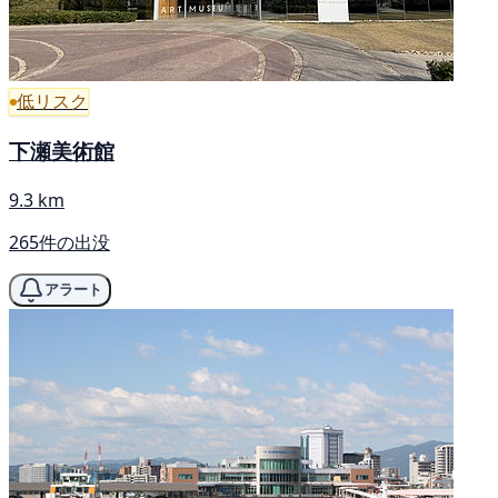
低リスク
下瀬美術館
9.3 km
265件の出没
アラート