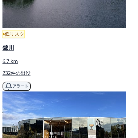
低リスク
錦川
6.7 km
232件の出没
アラート