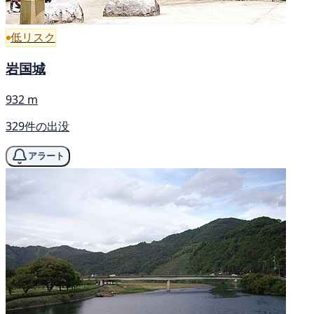
低リスク
岩国城
932 m
329件の出没
アラート