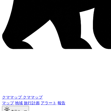
クママップ
クママップ
マップ
地域
旅行計画
アラート
報告