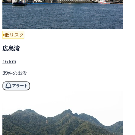
低リスク
広島湾
16 km
39件の出没
アラート