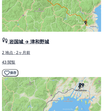
岩国城 → 津和野城
2 地点 · 2ヶ月前
43 閲覧
保存