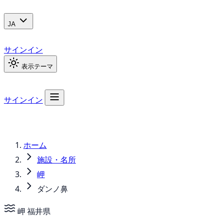
JA
サインイン
表示テーマ
サインイン
ホーム
施設・名所
岬
ダンノ鼻
岬
福井県