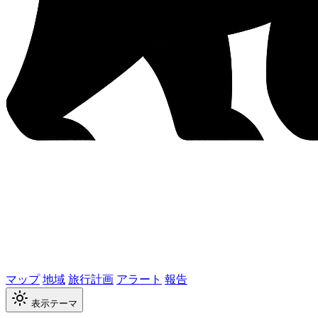
マップ
地域
旅行計画
アラート
報告
表示テーマ