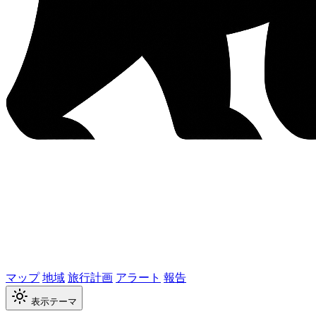
マップ
地域
旅行計画
アラート
報告
表示テーマ