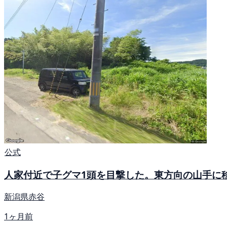
公式
人家付近で子グマ1頭を目撃した。東方向の山手に
新潟県赤谷
1ヶ月前