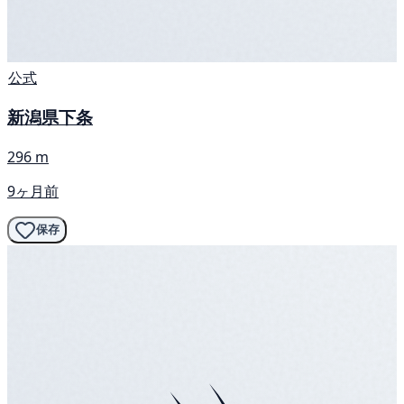
公式
新潟県下条
296 m
9ヶ月前
保存