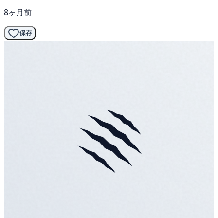
8ヶ月前
保存