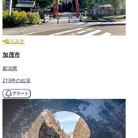
低リスク
加茂市
新潟県
213件の出没
アラート