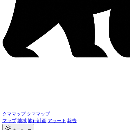
クママップ
クママップ
マップ
地域
旅行計画
アラート
報告