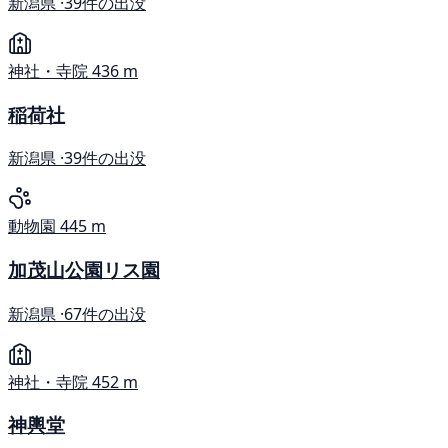
新潟県 ·
39件の出没
神社・寺院
436 m
稲荷社
新潟県 ·
39件の出没
動物園
445 m
加茂山公園リス園
新潟県 ·
67件の出没
神社・寺院
452 m
神輿堂