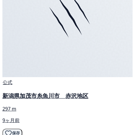
公式
新潟県加茂市糸魚川市 赤沢地区
297 m
9ヶ月前
保存