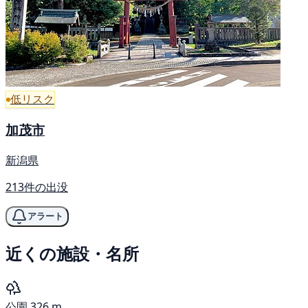
低リスク
加茂市
新潟県
213件の出没
アラート
近くの施設・名所
公園
326 m