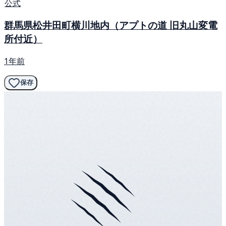
公式
群馬県松井田町横川地内（アプトの道 旧丸山変電
所付近）
1年前
保存