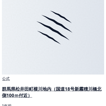
公式
群馬県松井田町横川地内（国道18号新霧積川橋北
側100ｍ付近）
1年前