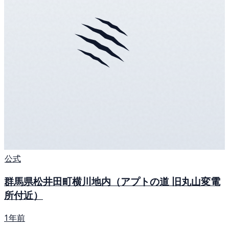
公式
群馬県松井田町横川地内（アプトの道 旧丸山変電
所付近）
1年前