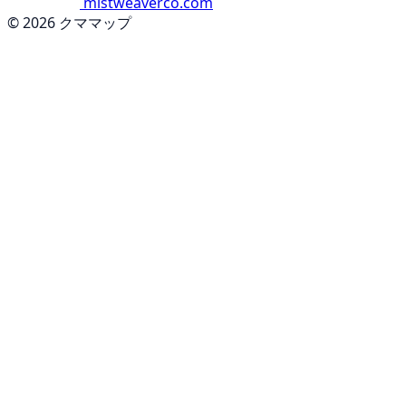
mistweaverco.com
© 2026 クママップ