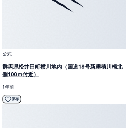
公式
群馬県松井田町横川地内（国道18号新霧積川橋北
側100ｍ付近）
1年前
保存