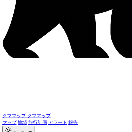
クママップ
クママップ
マップ
地域
旅行計画
アラート
報告