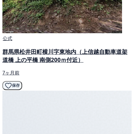
公式
群馬県松井田町横川字東地内（上信越自動車道架
道橋 上の平橋 南側200ｍ付近）
7ヶ月前
保存