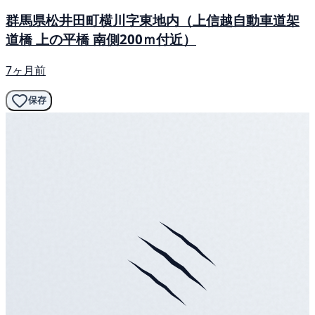
群馬県松井田町横川字東地内（上信越自動車道架
道橋 上の平橋 南側200ｍ付近）
7ヶ月前
保存