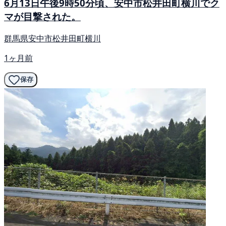
6月13日午後9時50分頃、安中市松井田町横川でク
マが目撃された。
群馬県安中市松井田町横川
1ヶ月前
保存