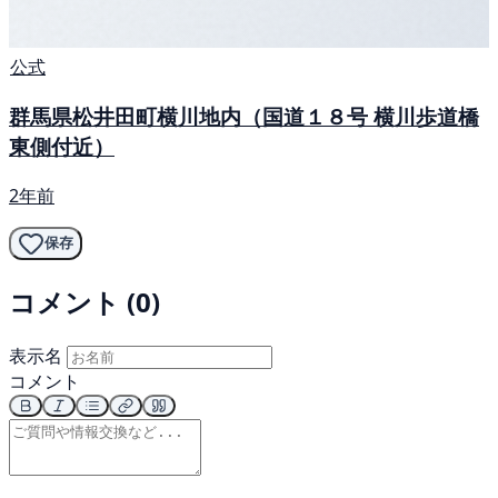
公式
群馬県松井田町横川地内（国道１８号 横川歩道橋
東側付近）
2年前
保存
コメント (0)
表示名
コメント