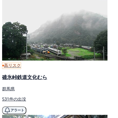
高リスク
碓氷峠鉄道文化むら
群馬県
531件の出没
アラート