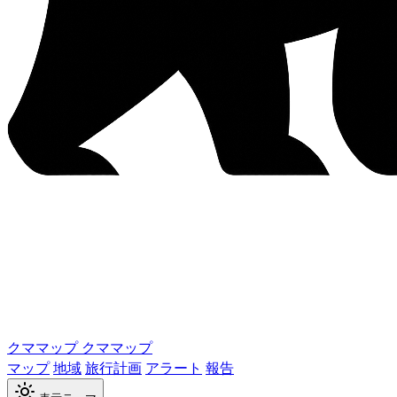
クママップ
クママップ
マップ
地域
旅行計画
アラート
報告