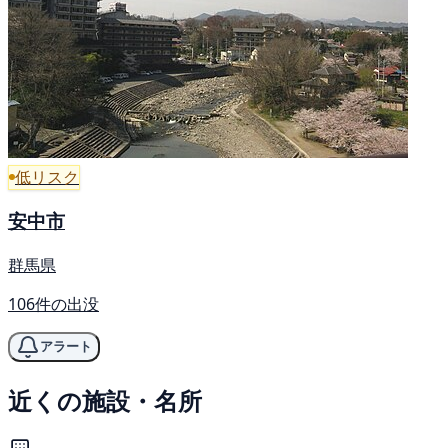
低リスク
安中市
群馬県
106件の出没
アラート
近くの施設・名所