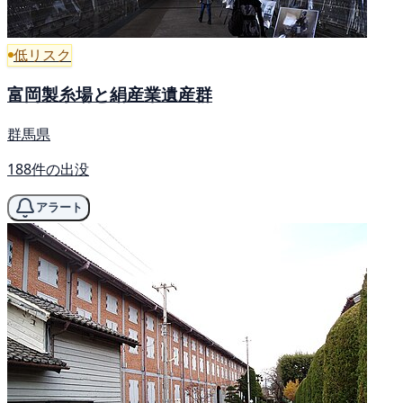
低リスク
富岡製糸場と絹産業遺産群
群馬県
188件の出没
アラート