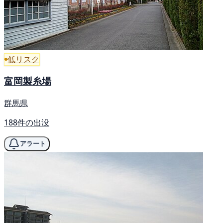
低リスク
富岡製糸場
群馬県
188件の出没
アラート