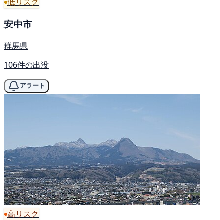
低リスク
安中市
群馬県
106件の出没
アラート
高リスク