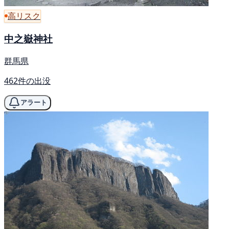
高リスク
中之嶽神社
群馬県
462件の出没
アラート