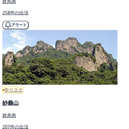
群馬県
258件の出没
アラート
中リスク
妙義山
群馬県
207件の出没