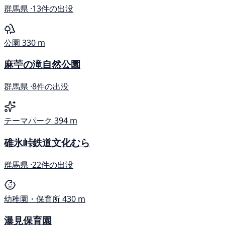
群馬県 ·
13件の出没
公園
330 m
麻苧の滝自然公園
群馬県 ·
8件の出没
テーマパーク
394 m
碓氷峠鉄道文化むら
群馬県 ·
22件の出没
幼稚園・保育所
430 m
瀑見保育園