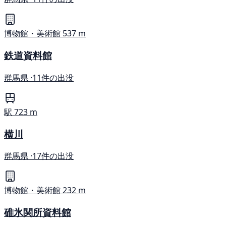
博物館・美術館
537 m
鉄道資料館
群馬県 ·
11件の出没
駅
723 m
横川
群馬県 ·
17件の出没
博物館・美術館
232 m
碓氷関所資料館