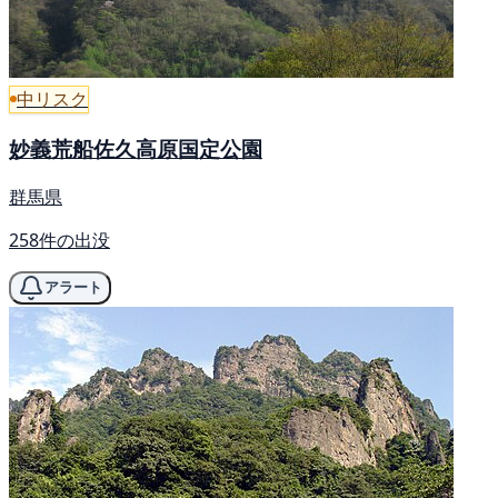
中リスク
妙義荒船佐久高原国定公園
群馬県
258件の出没
アラート