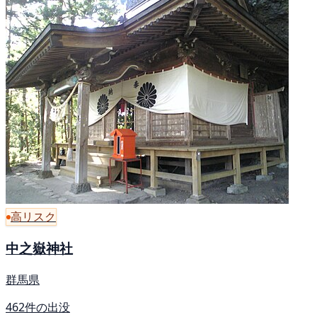
高リスク
中之嶽神社
群馬県
462件の出没