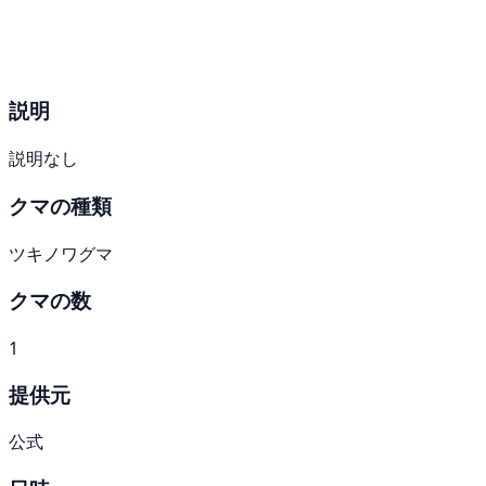
説明
説明なし
クマの種類
ツキノワグマ
クマの数
1
提供元
公式