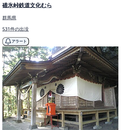
碓氷峠鉄道文化むら
群馬県
531件の出没
アラート