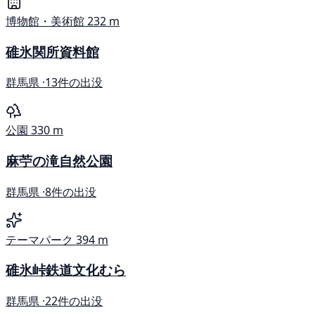
博物館・美術館
232 m
碓氷関所資料館
群馬県 ·
13件の出没
公園
330 m
麻苧の滝自然公園
群馬県 ·
8件の出没
テーマパーク
394 m
碓氷峠鉄道文化むら
群馬県 ·
22件の出没