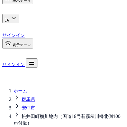
表示テーマ
JA
サインイン
表示テーマ
サインイン
ホーム
群馬県
安中市
松井田町横川地内（国道18号新霧積川橋北側100
ｍ付近）