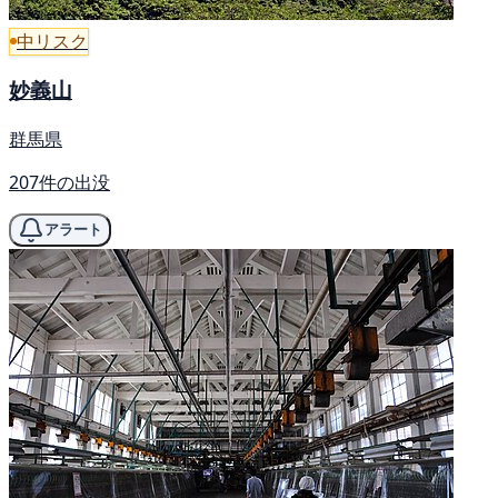
中リスク
妙義山
群馬県
207件の出没
アラート