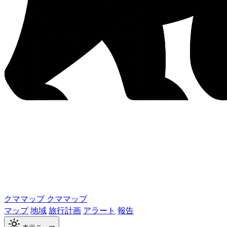
クママップ
クママップ
マップ
地域
旅行計画
アラート
報告