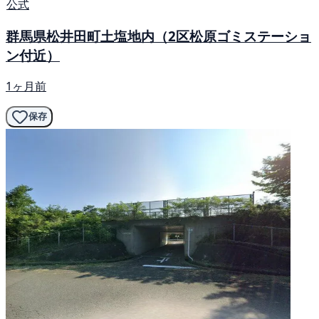
公式
群馬県松井田町土塩地内（2区松原ゴミステーショ
ン付近）
1ヶ月前
保存