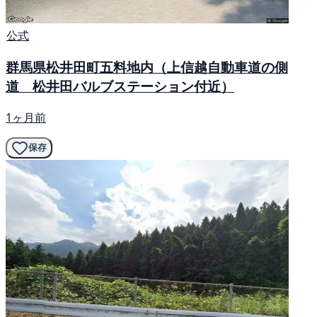
公式
群馬県松井田町五料地内（上信越自動車道の側
道 松井田バルブステーション付近）
1ヶ月前
保存