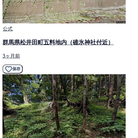
公式
群馬県松井田町五料地内（碓氷神社付近）
3ヶ月前
保存