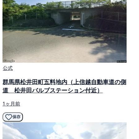
公式
群馬県松井田町五料地内（上信越自動車道の側
道 松井田バルブステーション付近）
1ヶ月前
保存