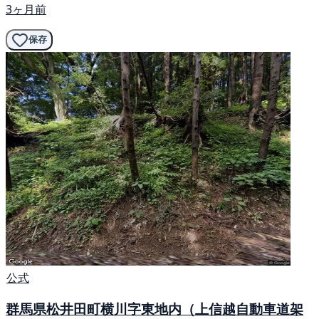
3ヶ月前
保存
公式
群馬県松井田町横川字東地内（上信越自動車道架