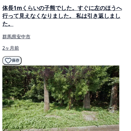
体長1mくらいの子熊でした。すぐに左のほうへ
行って見えなくなりました。 私は引き返しまし
た。
群馬県安中市
2ヶ月前
保存