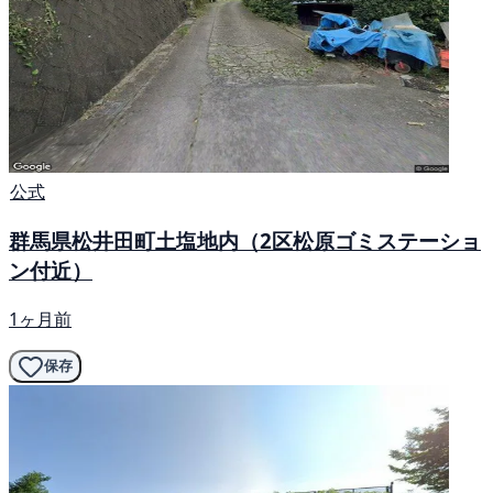
公式
群馬県松井田町土塩地内（2区松原ゴミステーショ
ン付近）
1ヶ月前
保存