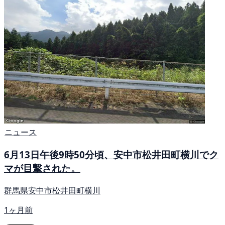
ニュース
6月13日午後9時50分頃、安中市松井田町横川でク
マが目撃された。
群馬県安中市松井田町横川
1ヶ月前