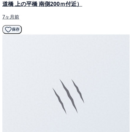
道橋 上の平橋 南側200ｍ付近）
7ヶ月前
保存