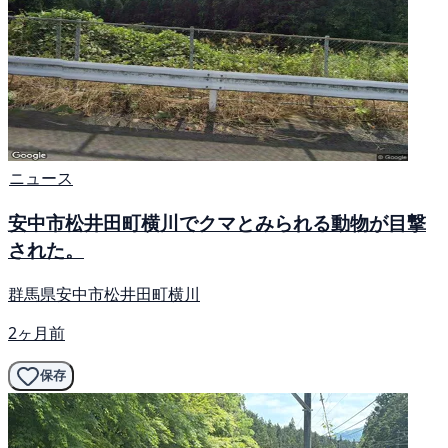
ニュース
安中市松井田町横川でクマとみられる動物が目撃
された。
群馬県安中市松井田町横川
2ヶ月前
保存