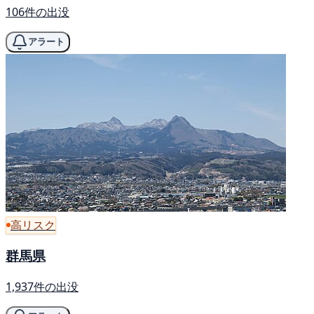
106件の出没
アラート
高リスク
群馬県
1,937件の出没