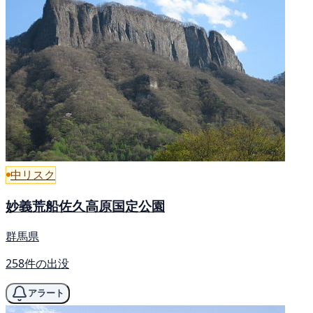
中リスク
妙義荒船佐久高原国定公園
群馬県
258件の出没
アラート