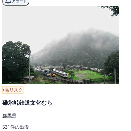
アラート
高リスク
碓氷峠鉄道文化むら
群馬県
531件の出没