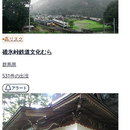
高リスク
碓氷峠鉄道文化むら
群馬県
531件の出没
アラート