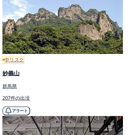
中リスク
妙義山
群馬県
207件の出没
アラート