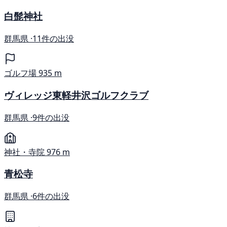
白髭神社
群馬県 ·
11件の出没
ゴルフ場
935 m
ヴィレッジ東軽井沢ゴルフクラブ
群馬県 ·
9件の出没
神社・寺院
976 m
青松寺
群馬県 ·
6件の出没