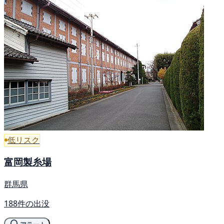
低リスク
富岡製糸場
群馬県
188件の出没