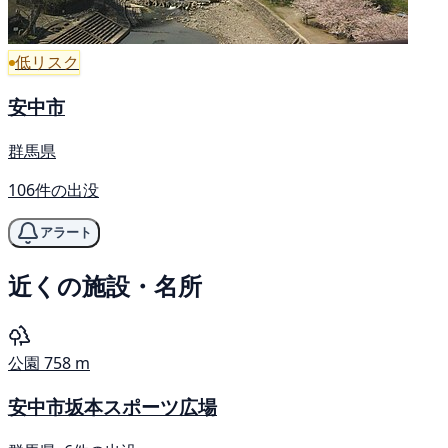
低リスク
安中市
群馬県
106件の出没
アラート
近くの施設・名所
公園
758 m
安中市坂本スポーツ広場