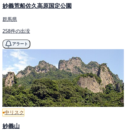
妙義荒船佐久高原国定公園
群馬県
258件の出没
アラート
中リスク
妙義山