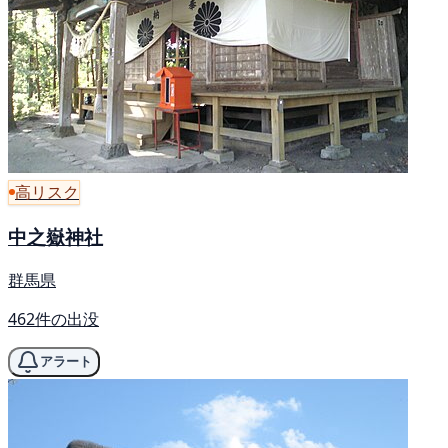
高リスク
中之嶽神社
群馬県
462件の出没
アラート