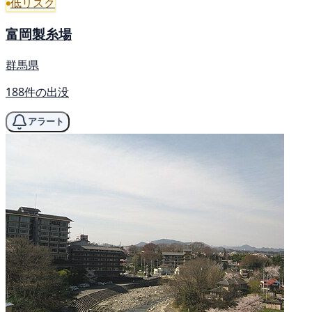
低リスク
富岡製糸場
群馬県
188件の出没
アラート