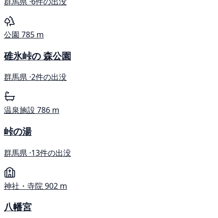
群馬県 ·
6件の出没
公園
785 m
碓氷峠の 森公園
群馬県 ·
2件の出没
温泉施設
786 m
峠の湯
群馬県 ·
13件の出没
神社・寺院
902 m
八幡宮