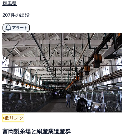
群馬県
207件の出没
アラート
低リスク
富岡製糸場と絹産業遺産群