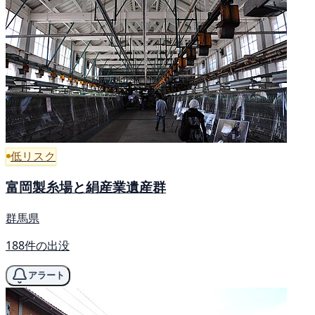
低リスク
富岡製糸場と絹産業遺産群
群馬県
188件の出没
アラート