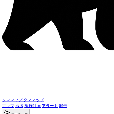
クママップ
クママップ
マップ
地域
旅行計画
アラート
報告