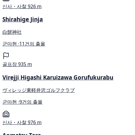
신사・사찰
926 m
Shirahige Jinja
白髭神社
군마현 ·
11건의 출몰
골프장
935 m
Virejji Higashi Karuizawa Gorufukurabu
ヴィレッジ東軽井沢ゴルフクラブ
군마현 ·
9건의 출몰
신사・사찰
976 m