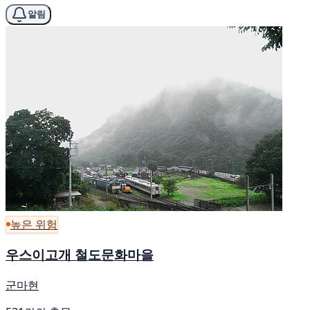
알림
높은 위험
우스이고개 철도문화마을
군마현