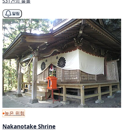
531건의 출몰
알림
높은 위험
Nakanotake Shrine