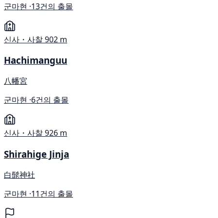
군마현 ·
13건의 출몰
신사・사찰
902 m
Hachimanguu
八幡宮
군마현 ·
6건의 출몰
신사・사찰
926 m
Shirahige Jinja
白髭神社
군마현 ·
11건의 출몰