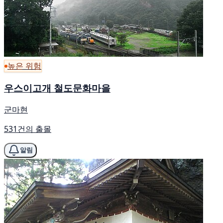
높은 위험
우스이고개 철도문화마을
군마현
531건의 출몰
알림