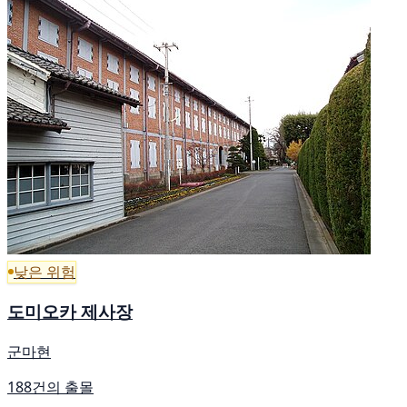
낮은 위험
도미오카 제사장
군마현
188건의 출몰