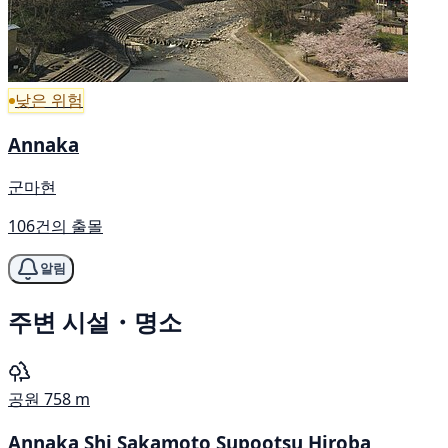
낮은 위험
Annaka
군마현
106건의 출몰
알림
주변 시설・명소
공원
758 m
Annaka Shi Sakamoto Supootsu Hiroba