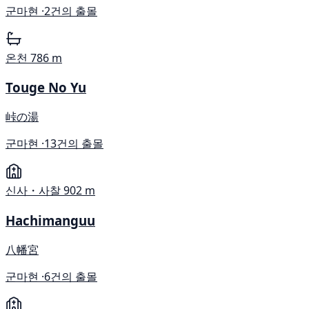
군마현 ·
2건의 출몰
온천
786 m
Touge No Yu
峠の湯
군마현 ·
13건의 출몰
신사・사찰
902 m
Hachimanguu
八幡宮
군마현 ·
6건의 출몰