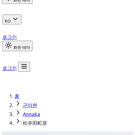
화면 테마
KO
로그인
화면 테마
로그인
홈
군마현
Annaka
松井田町原