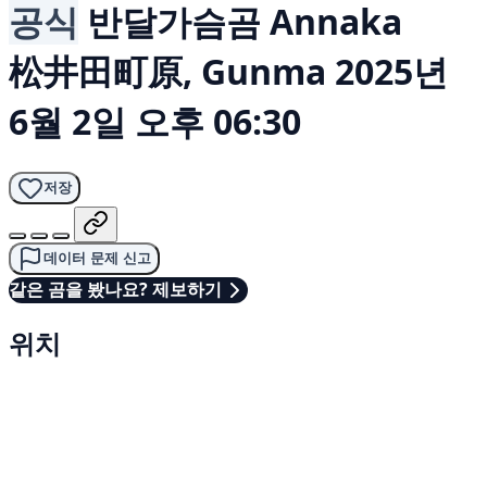
공식
반달가슴곰
Annaka
松井田町原, Gunma
2025년
6월 2일 오후 06:30
저장
데이터 문제 신고
같은 곰을 봤나요? 제보하기
위치