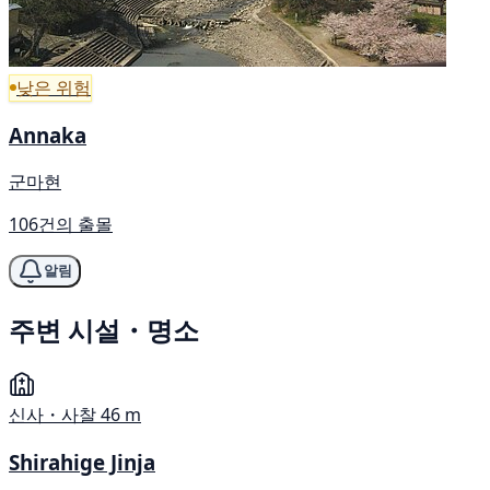
낮은 위험
Annaka
군마현
106건의 출몰
알림
주변 시설・명소
신사・사찰
46 m
Shirahige Jinja