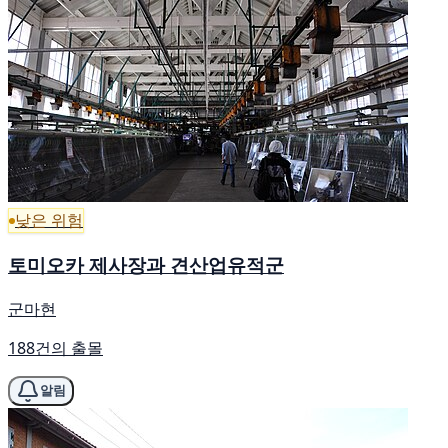
낮은 위험
토미오카 제사장과 견산업유적군
군마현
188건의 출몰
알림