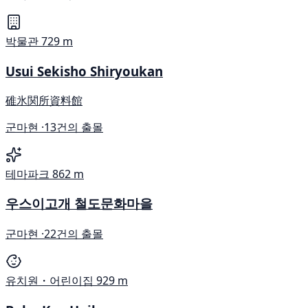
박물관
729 m
Usui Sekisho Shiryoukan
碓氷関所資料館
군마현 ·
13건의 출몰
테마파크
862 m
우스이고개 철도문화마을
군마현 ·
22건의 출몰
유치원・어린이집
929 m