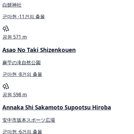
白髭神社
군마현 ·
11건의 출몰
공원
571 m
Asao No Taki Shizenkouen
麻苧の滝自然公園
군마현 ·
8건의 출몰
공원
598 m
Annaka Shi Sakamoto Supootsu Hiroba
安中市坂本スポーツ広場
군마현 ·
6건의 출몰