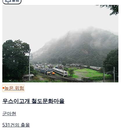
높은 위험
우스이고개 철도문화마을
군마현
531건의 출몰