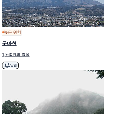
높은 위험
군마현
1,940건의 출몰
알림