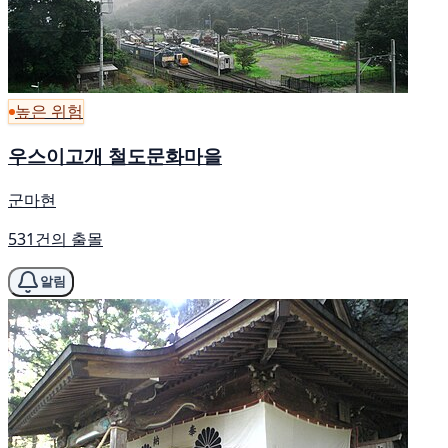
높은 위험
우스이고개 철도문화마을
군마현
531건의 출몰
알림