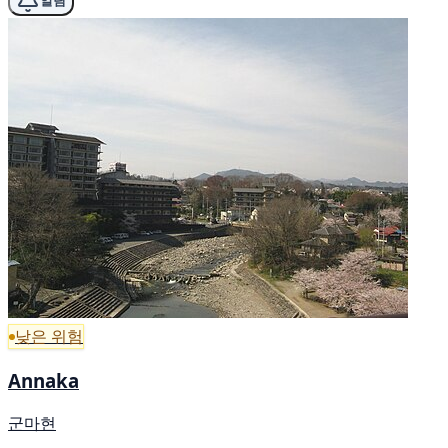
알림
낮은 위험
Annaka
군마현