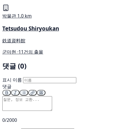
박물관
1.0 km
Tetsudou Shiryoukan
鉄道資料館
군마현 ·
11건의 출몰
댓글 (0)
표시 이름
댓글
0/2000