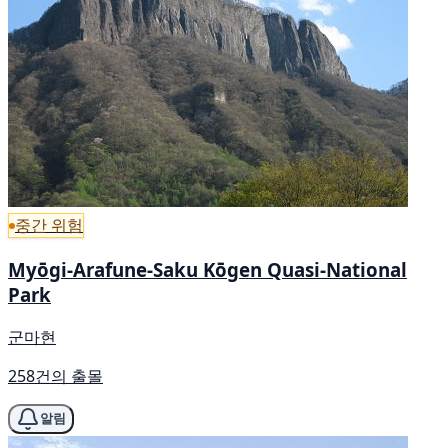
중간 위험
Myōgi-Arafune-Saku Kōgen Quasi-National
Park
군마현
258건의 출몰
알림