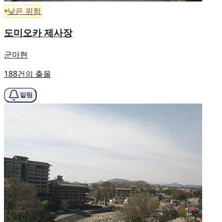
낮은 위험
도미오카 제사장
군마현
188건의 출몰
알림