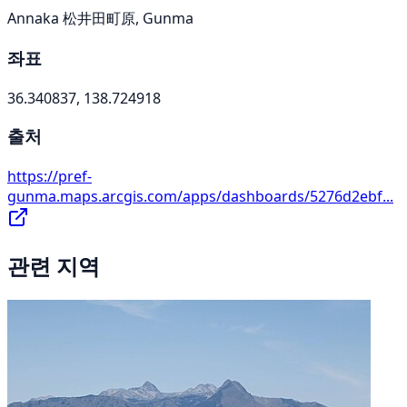
Annaka 松井田町原, Gunma
좌표
36.340837, 138.724918
출처
https://pref-
gunma.maps.arcgis.com/apps/dashboards/5276d2ebf...
관련 지역